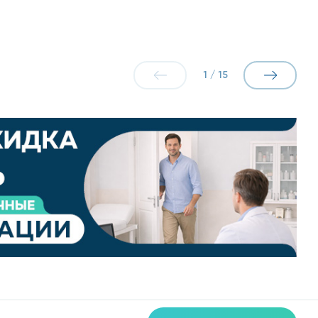
1
/
15