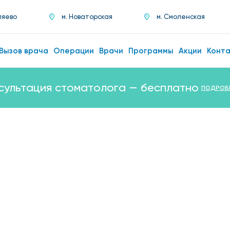
ляево
м. Новаторская
м. Смоленская
Вызов врача
Операции
Врачи
Программы
Акции
Конт
сультация стоматолога — бесплатно
ПОДРОБ