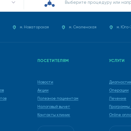
Выберите процедуру или нап
м. Новаторская
м. Смоленская
м. Юго
ПОСЕТИТЕЛЯМ
УСЛУГИ
Новости
Диагности
ов
Акции
Операции
тов
Полезное пациентам
Лечение
Налоговый вычет
Программы
Контакты клиник
Online опл