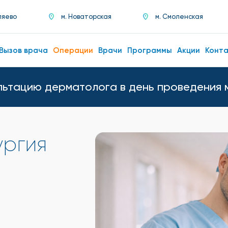
ляево
м. Новаторская
м. Смоленская
Вызов врача
Операции
Врачи
Программы
Акции
Конт
льтацию дерматолога в день проведения 
ургия