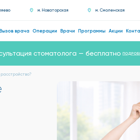
ляево
м. Новаторская
м. Смоленская
Вызов врача
Операции
Врачи
Программы
Акции
Конт
сультация стоматолога — бесплатно
ПОДРОБ
 расстройство?
е