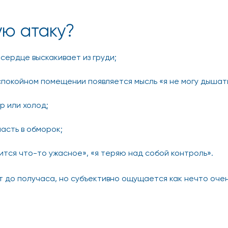
ую атаку?
сердце выскакивает из груди;
спокойном помещении появляется мысль «я не могу дышат
р или холод;
асть в обморок;
тся что-то ужасное», «я теряю над собой контроль».
т до получаса, но субъективно ощущается как нечто оче