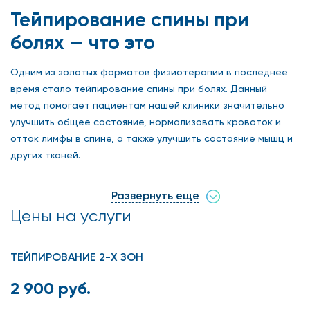
Тейпирование спины при
болях — что это
Одним из золотых форматов физиотерапии в последнее
время стало тейпирование спины при болях. Данный
метод помогает пациентам нашей клиники значительно
улучшить общее состояние, нормализовать кровоток и
отток лимфы в спине, а также улучшить состояние мышц и
других тканей.
В медицинском центре «Столица» в Москве вы можете
Развернуть еще
записаться на тейпирование спины при болях и пройти
Цены на услуги
курс терапии по очень выгодной цене.
Тейпирование — это наклеивание специальных пластырей
ТЕЙПИРОВАНИЕ 2-Х ЗОН
на определенную область, которые оказывают лечебное
воздействие, но тут также большую роль играет и метод
2 900 руб.
нанесения, который использует врач.