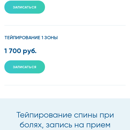
ЗАПИСАТЬСЯ
Для кого показано
тейпирование спины
Этот метод широко распространён в кругах
ТЕЙПИРОВАНИЕ 1 ЗОНЫ
профессиональных спортсменов и позволяет не только
оказывать лечебное воздействие на суставы спины, но
1 700 руб.
также расслабляет перенапряженные мышцы.
Записаться на тейпирование спины при болях необходимо,
ЗАПИСАТЬСЯ
если у вас:
остеохондроз;
есть межпозвоночные грыжи;
часто болит спина без особой причины;
Тейпирование спины при
чувствуется перенапряжение в мышцах;
болях, запись на прием