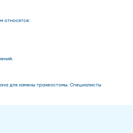
м относятся:
лений.
врача для замены трахеостомы. Специалисты