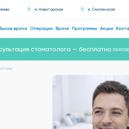
ляево
м. Новаторская
м. Смоленская
Вызов врача
Операции
Врачи
Программы
Акции
Конт
сультация стоматолога — бесплатно
ПОДРОБ
остомы