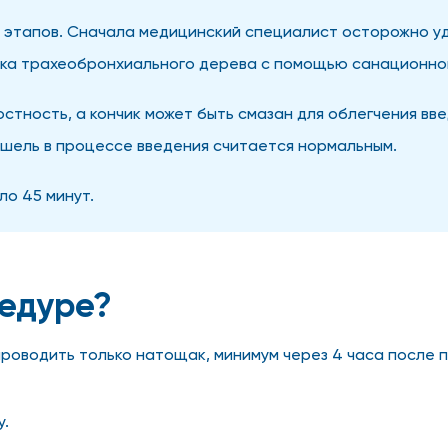
этапов. Сначала медицинский специалист осторожно уд
стка трахеобронхиального дерева с помощью санационног
стность, а кончик может быть смазан для облегчения вв
ашель в процессе введения считается нормальным.
о 45 минут.
цедуре?
проводить только натощак, минимум через 4 часа после 
у.