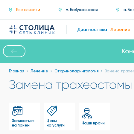
Все клиники
м. Бабушкинская
м. Бе
Диагностика
Лечение
Кон
Главная
Лечение
Оториноларингология
Замена трахе
Замена трахеостомы
Записаться
Цены
Наши врачи
на прием
на услуги