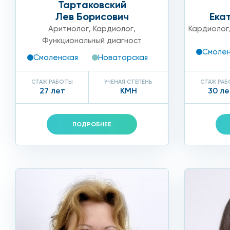
Тартаковский
Лев Борисович
Ека
гангрена.
Аритмолог
,
Кардиолог
,
Кардиолог
Причины атеросклероза
Функциональный диагност
Смолен
Смоленская
Новаторская
Точная причина атеросклероза до сих пор не выясне
СТАЖ РАБОТЫ
УЧЕНАЯ СТЕПЕНЬ
СТАЖ РА
27 лет
КМН
30 ле
артериальная гипертензия;
повышение уровня холестерина в крови;
ПОДРОБНЕЕ
употребление жирной пищи;
вредные привычки;
избыточный вес;
генный фактор;
сахарный диабет.