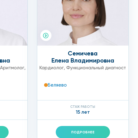
ги. Они проведут осмотр, соберут анамнез и
Семичева
вна
Елена Владимировна
Аритмолог
,
Кардиолог
,
Функциональный диагност
Беляево
СТАЖ РАБОТЫ
15 лет
ПОДРОБНЕЕ