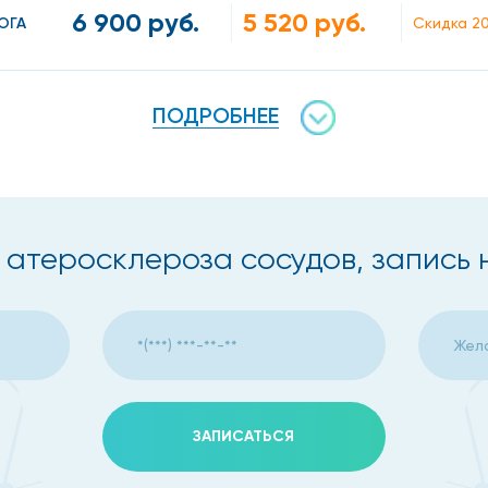
 стеноз, а в случае полной закупорки окклюзия. Кусочки
6 900 руб.
5 520 руб.
ОГА
Скидка 2
а этого может возникнуть инсульт, инфаркт, тромбоз и 
а
ПОДРОБНЕЕ
сти от расположения очага. При отложении холестерина 
 атеросклероза сосудов, запись 
оны;
ЗАПИСАТЬСЯ
ся следующие признаки: