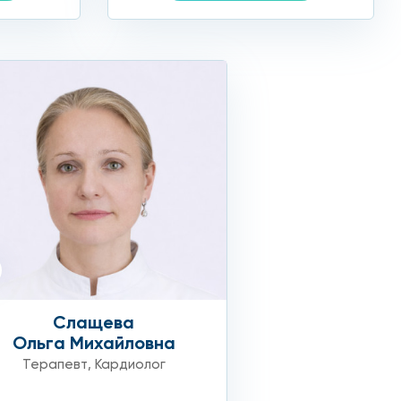
и и улучшении кровотока.
Слащева
Ольга Михайловна
Терапевт
,
Кардиолог
тки;