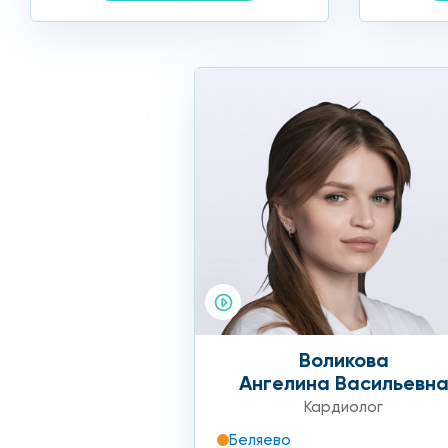
Атеросклероз является необратимым недугом, поэто
Медикаментозное лечение:
статины (симвастин, розувастатин);
антиагреганты (аспирин, клопидогрель);
Эти препараты не дают образовываться тромбу и у
Оперативное вмешательство выполняется малоинвази
Профилактика атероскле
Воликова
Придерживаясь профилактических мер поможет избежа
Ангелина Васильевн
Кардиолог
соблюдение диеты, включающей отказ от жирной, 
Беляево