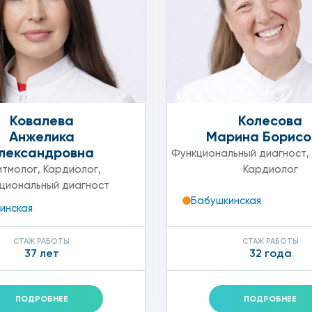
я
ие врачи ангионеврологи, кардиологи, сосудистые хирур
 введением контраста;
Ковалева
Колесова
Анжелика
Марина Борисо
лександровна
Функциональный диагност
,
итмолог
,
Кардиолог
,
Кардиолог
циональный диагност
Бабушкинская
инская
СТАЖ РАБОТЫ
СТАЖ РАБОТЫ
37 лет
32 года
райсе.
 сосудов
ПОДРОБНЕЕ
ПОДРОБНЕЕ