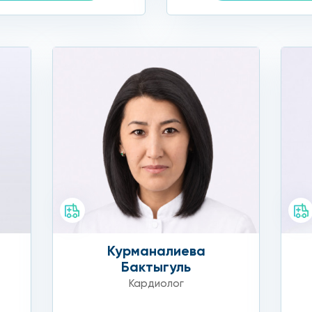
му консервативное лечение не всегда эффективно.
меньшают бляшки.
вным способом, суть его в увеличении просвета артери
роза сосудов
Курманалиева
ть недуга. К ним относятся:
а
Бактыгуль
Кардиолог
калорийной пищи и включение в рацион овощей и клетча