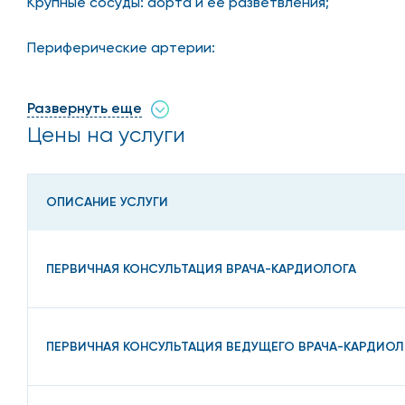
Крупные сосуды: аорта и ее разветвления;
Периферические артерии:
коронарные сосуды, идущие к сердцу;
Развернуть еще
бронхоцефальные артерии;
Цены на услуги
артерии, находящиеся под ключицей;
сонные артерии;
ОПИСАНИЕ УСЛУГИ
позвоночные артерии;
ПЕРВИЧНАЯ КОНСУЛЬТАЦИЯ ВРАЧА-КАРДИОЛОГА
артерии, проходящие в конечностях.
В случае, если в процесс вовлекаются сразу нескол
ПЕРВИЧНАЯ КОНСУЛЬТАЦИЯ ВЕДУЩЕГО ВРАЧА-КАРДИОЛ
В чем коварство атероск