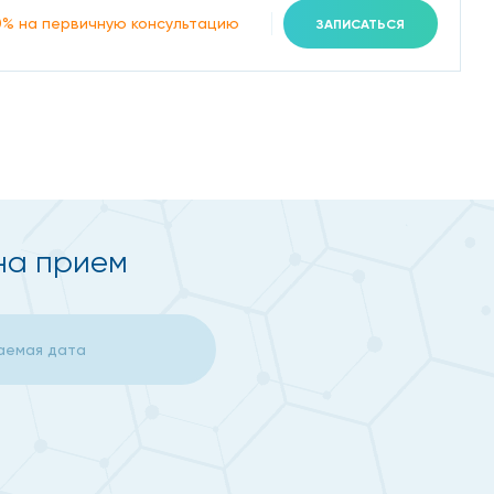
 бляшек отрываются от артерии и с током крови
0% на первичную консультацию
ЗАПИСАТЬСЯ
облитерирующий атеросклероз сосудов ног.
в коронарных артериях начинается ишемическая
на прием