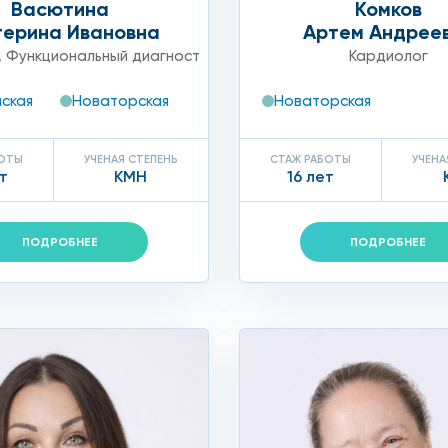
Васютина
Комков
терина Ивановна
Артем Андрее
,
Функциональный диагност
Кардиолог
ская
Новаторская
Новаторская
на, основными факторами, приводящими к атеросклерозу
БОТЫ
УЧЕНАЯ СТЕПЕНЬ
СТАЖ РАБОТЫ
УЧЕНА
т
КМН
16 лет
ПОДРОБНЕЕ
ПОДРОБНЕЕ