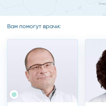
головокружения;
Нажи
ухудшение зрения и функций памяти;
онемение участков лица и конечностей;
Вам помогут врачи:
речь нарушена.
Если затронута сонная артерия, то дело может дойт
парез, паралич;
чувствительность отсутствует;
слепота и белые пятна.
Бляшки в сосудах ног проявляются следующим образ
болевые ощущения в мышцах ног;
терофические язвы;