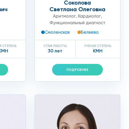
Соколова
вич
Светлана Олеговна
Аритмолог
,
Кардиолог
,
Функциональный диагност
Смоленская
Беляево
, являются:
Я СТЕПЕНЬ
СТАЖ РАБОТЫ
УЧЕНАЯ СТЕПЕНЬ
КМН
30 лет
КМН
ПОДРОБНЕЕ