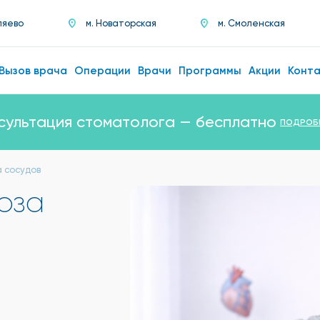
ляево
м. Новаторская
м. Смоленская
Вызов врача
Операции
Врачи
Программы
Акции
Конт
сультация стоматолога — бесплатно
ПОДРОБ
 сосудов
оза