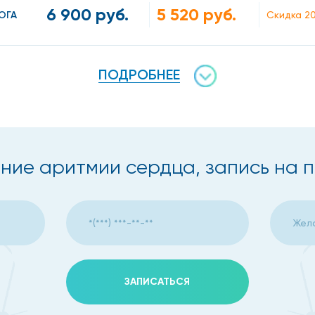
6 900 руб.
5 520 руб.
ОГА
Скидка 2
тмии
комфорт, нерегулярное сердцебиение, внезапные учащенн
ПОДРОБНЕЕ
ь;
ние аритмии сердца, запись на 
азывают «немыми») и обнаруживаются только в результат
ЗАПИСАТЬСЯ
ом на основании жалоб больного и различных исследова