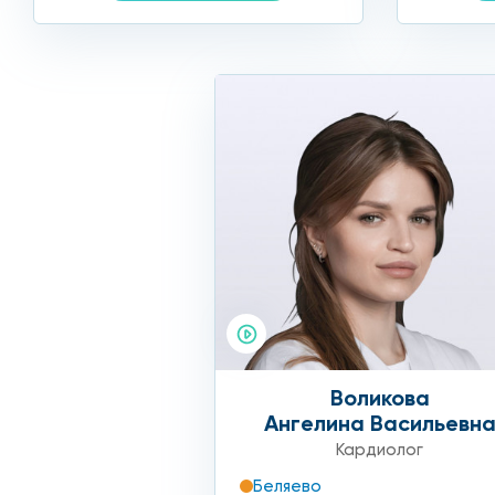
Воликова
Ангелина Васильевн
Кардиолог
Беляево