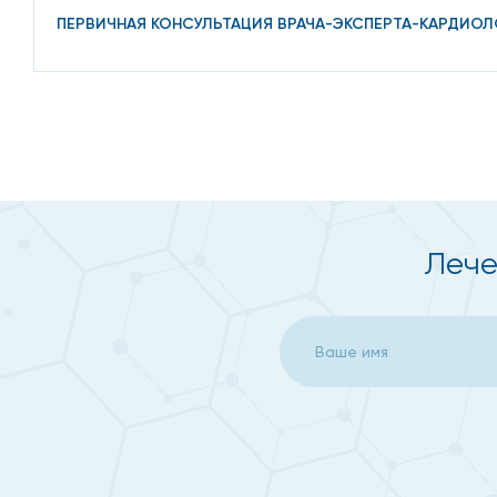
ПЕРВИЧНАЯ КОНСУЛЬТАЦИЯ ВРАЧА-ЭКСПЕРТА-КАРДИОЛ
Основные симптомы ари
Перебои в работе сердца (толчки, замирания, дис
Головокружения, обмороки;
Удушье, нехватка воздуха, одышка, общая слабост
Боли в сердце, ощущение давления в груди.
Лече
Иногда аритмии не проявляют себя клинически (их н
исследований (ЭКГ).
Диагностика аритмии
Аритмия диагностируется терапевтом или кардиолог