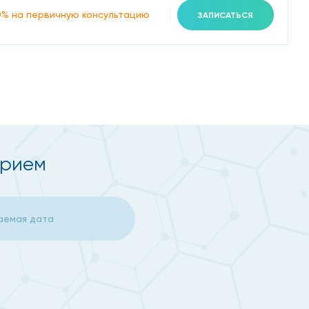
0% на первичную консультацию
ЗАПИСАТЬСЯ
ые приступы вплоть до 200 ударов в минуту);
прием
е осмотра, аускультации или инструментальных
ний: