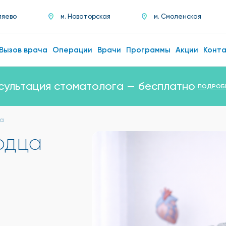
ляево
м. Новаторская
м. Смоленская
Вызов врача
Операции
Врачи
Программы
Акции
Конт
сультация стоматолога — бесплатно
ПОДРОБ
ца
рдца