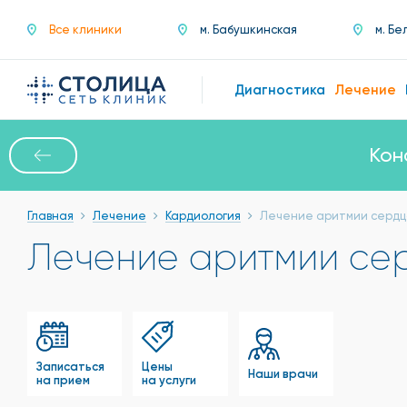
Все клиники
м. Бабушкинская
м. Бе
Диагностика
Лечение
Кон
Главная
Лечение
Кардиология
Лечение аритмии серд
Лечение аритмии се
Записаться
Цены
Наши врачи
на прием
на услуги