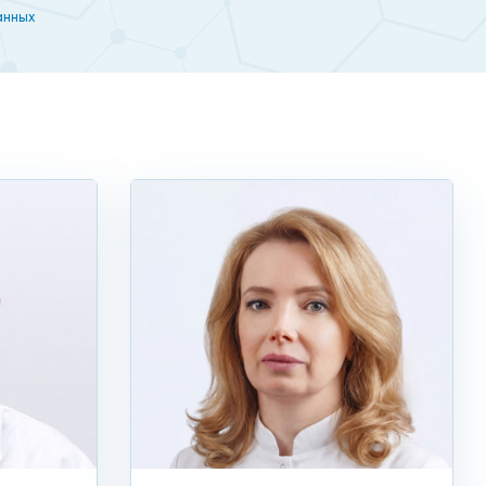
анных
ети «Столица».
 ритма не связаны с кардиопатологией, проводят
рогенной этиологии назначают противострессовую
авших сбои в работе сердца. Лечение аритмии
е нарушения).
нту назначают противоаритмические препараты,