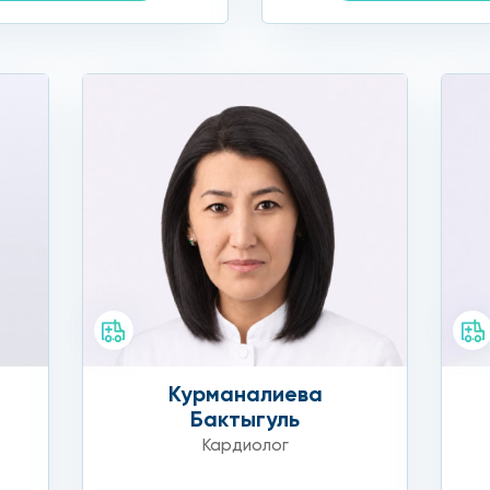
Курманалиева
а
Бактыгуль
Кардиолог