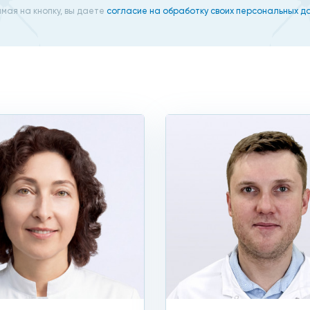
мая на кнопку, вы даете
согласие на обработку своих персональных д
ование;
кой, фармакологические).
 точной диагностики аритмии можно в любой клинике с
гии и тяжести состояния больного. Так, если нарушения
ы, вызвавшие аритмию. Например, при заболевании ней
трогенных нарушениях отменяют прием препаратов, вызв
труального синдрома (так называемые симпатозависимы
огией, то потребуется медикаментозная терапия. Пацие
вают себя: