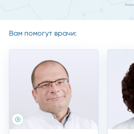
ЭКГ (в том числе, с суточным мониторированием);
Нажи
Эхокардиография (в том числе стресс-ЭхоКГ);
Тилт-тест;
Вам помогут врачи:
Чреспищеводное электрофизиологическое исслед
Вспомогательные диагностические пробы (с нагруз
Пройти полноценное комплексное обследование для
Лечение аритмии зависит от ее причины, вида патоло
терапию основного заболевания и устраняют причин
терапию, корректируют диету и образ жизни. При я
сердца у женщин часто требуется на фоне предменс
Если же сбои в работе сердца вызваны кардиопатол
подбирая их под контролем ЭКГ. Эффективно показы