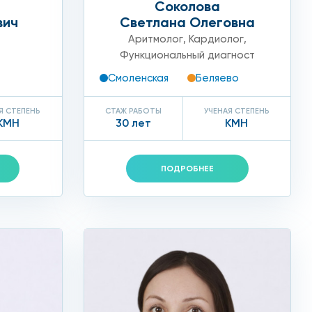
Соколова
вич
Светлана Олеговна
Аритмолог
,
Кардиолог
,
Функциональный диагност
Смоленская
Беляево
Я СТЕПЕНЬ
СТАЖ РАБОТЫ
УЧЕНАЯ СТЕПЕНЬ
 вмешательство кардиохирурга. К хирургическим
КМН
30 лет
КМН
ПОДРОБНЕЕ
 нашу сеть клиник.