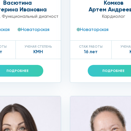
ану;
Васютина
Комков
терина Ивановна
Артем Андрее
,
Функциональный диагност
Кардиолог
ская
Новаторская
Новаторская
их препаратов не только неэффективен, но и опасен!
БОТЫ
УЧЕНАЯ СТЕПЕНЬ
СТАЖ РАБОТЫ
УЧЕНА
ли непереносимости медикаментозной терапии требуется
т
КМН
16 лет
ПОДРОБНЕЕ
ПОДРОБНЕЕ
диовертера;
ых вызвана пороками сердца, аневризмой и т. д.
 к помощи которых вы можете прибегнуть, обратившись в