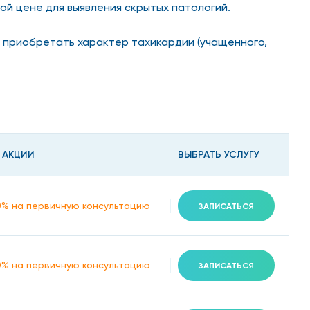
й цене для выявления скрытых патологий.
 приобретать характер тахикардии (учащенного,
, экстрасистолии (внеочередных сокращений
таточность, остановку сердца), так и быть
знаках рекомендуем обратиться в сеть клиник
 АКЦИИ
ВЫБРАТЬ УСЛУГУ
гическую помощь.
0% на первичную консультацию
ЗАПИСАТЬСЯ
сопровождают ишемию, миокардит, сердечную
, что нарушает проводимость;
0% на первичную консультацию
ЗАПИСАТЬСЯ
ными, ятрогенными, дисэлектролитными,