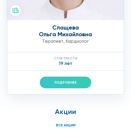
терапии заключается в том что подкожные уколы
выполняются 1 раз в полгода (схема лечения 1 укол
повторный 3 месяца и затем 1 раз в 6 месяцев).
Слащева
Препарат действует все 6 месяцев;
Ольга Михайловна
Терапевт
,
Кардиолог
Секвестранты желчных кислот (холестид,
холестирамин).
Связывают и выводят желчные
СТАЖ РАБОТЫ
кислоты, снижают уровень холестерина и жиров в
19 лет
организме. Могут вызывать запоры и метеоризм.
Хирургическое лечение
ПОДРОБНЕЕ
атеросклероза аорты
Операции назначаются тогда, когда медикаментозная
Акции
терапия не помогает. Насколько операция вам
необходима, и какой метод хирургического
ВСЕ АКЦИИ
вмешательства будет эффективен именно в вашем