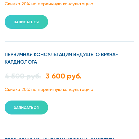
Скидка 20% на первичную консультацию
ветви, питающие все органы брюшной полости, почки,
малый таз и нижние конечности.
Если просвет аорты в грудной или брюшной области
ЗАПИСАТЬСЯ
сужается или, хуже того, закупоривается, в тех или иных
органах, связанных с аортой, развивается дефицит
кровоснабжения, который может привести к жизненно
опасным осложнениям со стороны всех органов и систем.
ПЕРВИЧНАЯ КОНСУЛЬТАЦИЯ ВЕДУЩЕГО ВРАЧА-
КАРДИОЛОГА
А вы знали, что…
4 500 руб.
3 600 руб.
Чаще всего атеросклерозом аорты и ее ветвей
Скидка 20% на первичную консультацию
страдают люди старше 60 лет, но можно
заболеть и в молодом возрасте;
ЗАПИСАТЬСЯ
Иногда начальные признаки атеросклероза аорты
выявляют даже у детей 10-12 лет: это говорит о
том, что это заболевание может развиваться
десятилетиями, никак себя не проявляя;