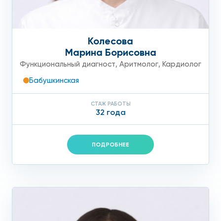
того – и тем, и другим вместе, риск развития
артериосклероза у вас выше в 5-7 раз;
Колесова
Интоксикации, инфекции.
Токсичные вещества и
Марина Борисовна
инфекции повреждают стенки сосудов, что
Функциональный диагност
,
Аритмолог
,
Кардиолог
ускоряет развитие атеросклеротических
Бабушкинская
изменений.
СТАЖ РАБОТЫ
Атеросклероз аорты:
32 года
диагностика
ПОДРОБНЕЕ
Диагностика начинается с консультации. Наш специалист
уделит вам столько времени, сколько потребуется, чтобы
собрать всю необходимую информацию: на что именно вы
жалуетесь, есть ли у вас сопутствующие заболевания,
болел или болеет кто-нибудь из ваших близких
родственников атеросклерозом или другими
заболеваниями сердечно-сосудистой системы.