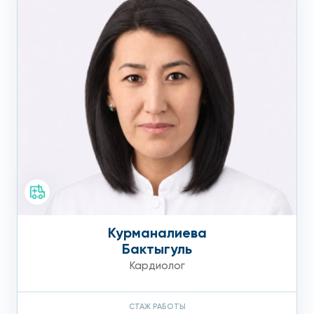
Медикаментозное лечение
атеросклероза аорты
Медикаментозное лечение атеросклероза аорты
включает несколько групп препаратов. Обсудим основные.
Фибраты (мисклерон, гевилан, атромид).
Снижают синтез собственных жиров, но могут
неблагоприятно повлиять на работу печени и
спровоцировать желчекаменную болезнь;
Статины (розувастатин аторвастатин
Курманалиева
питавастатин).
Уменьшают количество «плохого»
Бактыгуль
холестерина, вырабатываемого печенью, и, как
Кардиолог
следствие, снижают его уровень в крови. Статины
принимаются на ночь, потому что холестерин
синтезируется, как правило, в ночное время суток;
СТАЖ РАБОТЫ