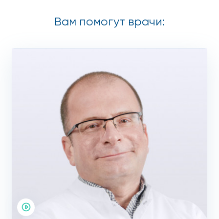
Фиброзная
– когда заболевание развивается
долго, фиброзная ткань замещает другие виды
Вам помогут врачи:
тканей и нарушает нормальную работу
соответствующих органов.
Обратите внимание:
симптомы атеросклероза аорты
начинают проявляться тогда, когда заболевание
прогрессирует и развивается ишемия (недостаток
кровоснабжения) одного из участков кровоснабжаемого
органа.
Признаки атеросклероза
аорты
Симптомы атеросклероза аорты бывают разными – всё
зависит от того, какой участок поражён и насколько
заболевание запущено.