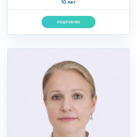
10 лет
Эзетимиб.
Уменьшает всасывание холестерина в
кишечнике при этом не приводит к нарушению
ПОДРОБНЕЕ
кишечной моторики. Позволяет снизить ХС ЛНП на
~ на 20%;
Бемпедоевая кислота.
Получила
регистрационный патент в РФ в 2024 г.;
Ингбиторы
PCSK
9.
Препараты таргетной
терапии которые увеличивают количество
специальных рецепторов на поверхности печени
которые связываясь с частицами переносящими
холестерин способствует их удалению из
кровотока (через желчь);
Инклисиран (Сибрава) – так называемая
«вакцина от атеросклероза»
. Преимущество