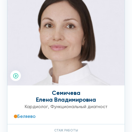
Общий осмотр, который врач проведет на приёме,
поможет выявить или исключить различные
признаки атеросклеротического поражения
сосудов, например, отеки, трофические язвы,
снижение или увеличение веса и ряд других
признаков;
Аускультация (прослушивание) сосудов сердца и
аорты поможет выявить или исключить шумы,
нарушения пульсации артерий и другие
показатели;
Семичева
Анализ крови поможет уточнить уровень
Елена Владимировна
холестерина, липопротеидов низкой плотности,
Кардиолог
,
Функциональный диагност
триглицеридов;
Беляево
УЗДГ позволит выявить признаки атеросклероза
аорты: ее уплотнение, расширение в брюшном
СТАЖ РАБОТЫ