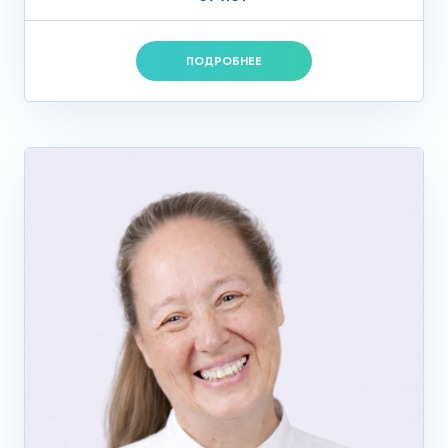
главных причин холестериновых отложений на
стенках сосудов.
ПОДРОБНЕЕ
Частично устранимые факторы:
Артериальная гипертония.
Высокое давление
усиливает повреждение сосудистой стенки с
последующим отложением в ней холестерина и
формированием атеросклеротических бляшек;
Дислипидемия
. Нарушенный жировой обмен
сопровождается повышением уровня
липопротеидов низкой и очень низкой плотности
(«плохой холестерин»), что ускоряет развитие
атеросклероза;
Сахарный диабет и ожирение.
Если вы страдаете
ожирением или сахарным диабетом или – хуже