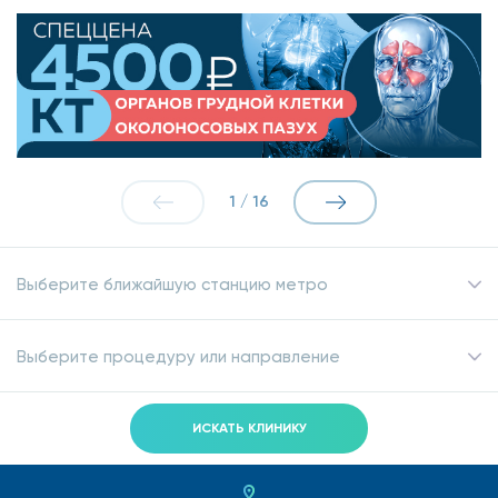
случае, определят наши специалисты. Среди возможных
методов могут быть:
Стентирование.
Хирург установит в просвет
сосудов специальный стент, который расширит
суженный участок и обеспечит свободный
кровоток;
1
/
16
Шунтирование.
Хирург установит шунт в обход
суженного участка, в результате чего кровоток по
пораженному сосуду восстановится;
Выберите ближайшую станцию метро
Пластика сегмента аорты или ее ветвей
Выберите процедуру или направление
эндопротезом.
Атеросклероз аорты:
ИСКАТЬ КЛИНИКУ
профилактика