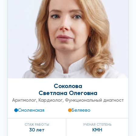
Атеросклероз аорты:
осложнения
Как правило, осложнения при атеросклерозе аорты
развиваются при условии, если заболевание не лечить
годами или лечить неправильно.
Гангрена кишечника, которая возникает, когда
прекращается доступ крови через
мезентериальную артерию: проявляется
сильными болями в животе, напряжением мышц
Соколова
живота, нарастающей интоксикацией;
Светлана Олеговна
Тромбоз верхней брыжеечной артерии – обильная
Аритмолог
,
Кардиолог
,
Функциональный диагност
рвота и обильные каловые массы;
Смоленская
Беляево
Тромбоз нижней брыжеечной артерии – кишечная
СТАЖ РАБОТЫ
УЧЕНАЯ СТЕПЕНЬ
непроходимость и кровотечения из прямой кишки;
30 лет
КМН