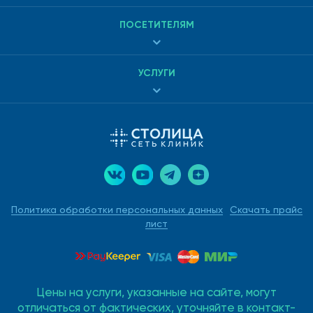
Ежегодно проходите осмотры и обследования,
особенно, если вы старше 40 лет.
ПОСЕТИТЕЛЯМ
Диета при атеросклерозе
УСЛУГИ
аорты
Несмотря на то, что доля холестерина, который мы
получаем из пищи, не очень велика (до 25 %), правильное
питание в сочетании с верным лечением и здоровым
образом жизни значительно увеличит эффективность
лечения.
Политика обработки персональных данных
Скачать прайс
лист
Продукты, которые мы
рекомендуем исключить:
Сметана;
Цены на услуги, указанные на сайте, могут
отличаться от фактических, уточняйте в контакт-
Майонез;