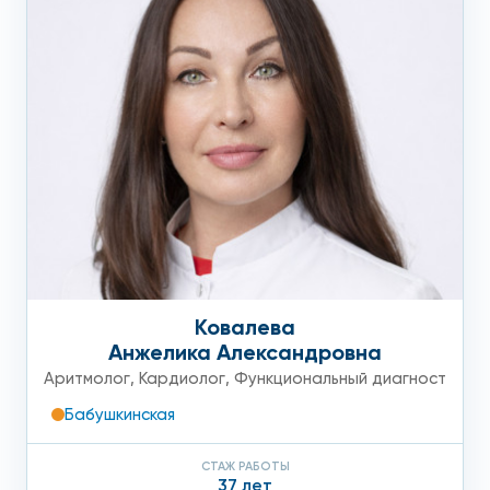
Устранимые факторы:
Курение и алкоголь.
Никотин и другие вредные
вещества, содержащиеся в табачном дыме, а
также алкоголь провоцируют спазмы сосудов,
отчего риск сужения просвета значительно
увеличивается;
Неправильное питание.
Если в вашем рационе
слишком много жиров животного происхождения,
Ковалева
риск развития атеросклероза у вас выше, так как
Анжелика Александровна
они ускоряют атеросклеротические изменения в
Аритмолог
,
Кардиолог
,
Функциональный диагност
сосудах;
Бабушкинская
Малоподвижный образ жизни.
Он провоцирует
жировой дисбаланс, который является одной из
СТАЖ РАБОТЫ
37 лет