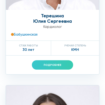
Возраст.
Чем старше вы становитесь, тем выше
риск развития атеросклероза аорты. Если вы
Терешина
Юлия Сергеевна
старше 50 лет, диагностика жизненно необходима
Кардиолог
– даже если никаких симптомов нет;
Бабушкинская
Пол.
Мужчины страдают атеросклерозом вообще
и атеросклерозом аорты чаще женщин в 4 раза.
СТАЖ РАБОТЫ
УЧЕНАЯ СТЕПЕНЬ
30 лет
КМН
После 55 лет риск заболевания у обоих полов
уравнивается, так как у женщин снижается
уровень половых гормонов – эстрогенов, которые,
ПОДРОБНЕЕ
по мнению ученых, благотворно влияют на
состояние и работу сосудов;
Наследственность.
Если кто-то из ваших близких
родственников болел или болеет
атеросклерозом аорты, риск развития этого
заболевания у вас значительно выше.