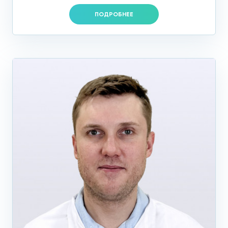
симптоматика может быть очень разнообразной:
ПОДРОБНЕЕ
Боли в области пупка – непостоянный
«блуждающий» характер, сопровождаются
вздутием живота и запором;
Повышение артериального давления как
результат ишемии почек;
Потеря веса – возникает из-за нарушений в
работе пищеварительной системы;
Нет пульсации в области пупка, под коленями и на
тыльной поверхности стоп;
Проблемы с половой жизнью у мужчин, бесплодие;
Боль в икрах при ходьбе, которая проходит, когда
вы останавливаетесь;