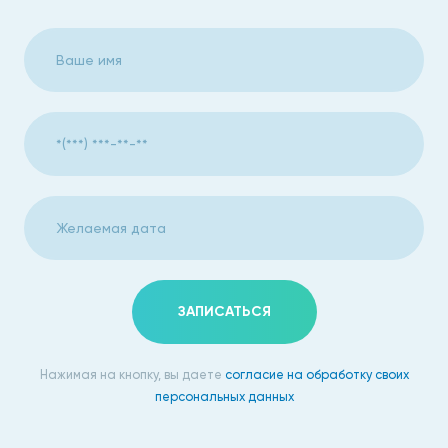
до 60 лет у женщин), а именно: ишемическая болезнь
сердца, в том числе инфаркт миокарда, инсульт и ишемия
нижних конечностей. Запишитесь прямо сейчас.
Стадии развития
атеросклероза аорты и ее
ветвей
Ишемическая
– проявляется приступами
стенокардии, хромотой, болями в животе,
повышением артериального давления;
ЗАПИСАТЬСЯ
Тромбонекротическая
– стадия жизненно
опасных осложнений, среди которых инфаркт
Нажимая на кнопку, вы даете
согласие на обработку своих
миокарда, инсульт, гангрена, почечная
персональных данных
недостаточность и другие;