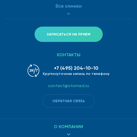
Правильная профилактика – одно из ключевых условий
Все клиники
успешного выздоровления, которым нельзя пренебрегать:
Откажитесь от курения и употребления алкоголя;
ЗАПИСАТЬСЯ НА ПРИЕМ
Откажитесь от продуктов и блюд, содержащих
жиры животного происхождения;
КОНТАКТЫ
Вовремя лечите сопутствующие заболевания,
если они у вас есть: сахарный диабет,
+7 (495) 204-10-10
артериальная гипертензия, ожирение;
Круглосуточная запись по телефону
Ведите активный образ жизни, больше двигайтесь,
contact@stomed.ru
занимайтесь спортом, но не перетруждайте свой
организм;
ОБРАТНАЯ СВЯЗЬ
Не нервничайте по пустякам;
Вовремя вылечивайте инфекционные заболевания;
О КОМПАНИИ