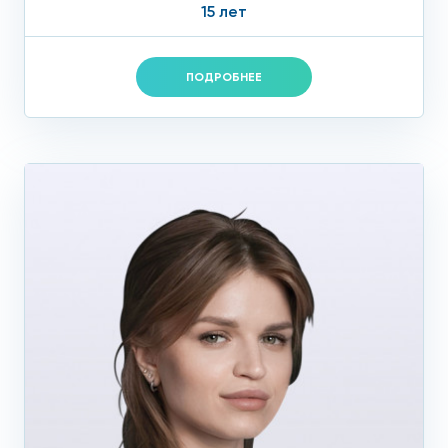
15 лет
или грудном отделах, аневризмы, кальциноз;
УЗДГ сосудов почек позволит выявить или
ПОДРОБНЕЕ
исключить наличие бляшек в почечных артериях;
УЗДГ сосудов нижних конечностей, аорты, сонных
артерий помогут определить, насколько снижен
магистральный кровоток в них, а также выявить
атероматозные бляшки и тромбы в просветах
сосудов;
Если потребуется, врач направит вас на
коронарографию, которая поможет точно оценить
состояние коронарных артерий.
Обратите внимание:
только такая всесторонняя
диагностика поможет поставить точный диагноз, оценить
степень поражения сосудов и подобрать оптимальное
лечение, которое действительно поможет вам.