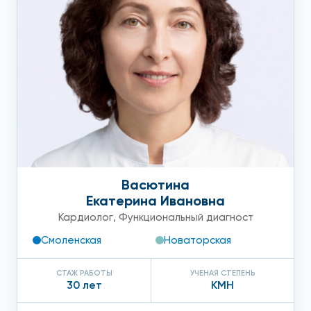
отдаёт в левую руку и левую половину грудной
клетки;
Одышка и сердцебиение;
Головокружение, кратковременные обмороки,
бледность лица, головные боли при высоком
артериальном давлении, нарушения памяти,
повышенная утомляемость, пульсация между
рёбрами справа от грудины, судороги при
повороте головы – все эти симптомы вызваны
Васютина
недостатком кровоснабжения головного мозга.
Екатерина Ивановна
Кардиолог
,
Функциональный диагност
Атеросклероз брюшной аорты:
Смоленская
Новаторская
симптомы
СТАЖ РАБОТЫ
УЧЕНАЯ СТЕПЕНЬ
Атеросклероз брюшной аорты нарушает кровоснабжение
30 лет
КМН
внутренних органов и нижних конечностей, отчего