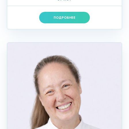
Ешьте больше рыбы – сардины, семгу, макрель и
лосось. Рыба очень полезна, так как содержит
ПОДРОБНЕЕ
омега-3 жирные кислоты, которые помогают
снизить уровень триглицеридов
Обратите внимание: гиперлипидемия – распространенная
патология, которую диагностируют у многих людей. Если
вы хорошо себя чувствуете и ни на что не жалуетесь, это
еще не факт, что уровень жиров в вашем организме в
норме.
Поэтому не медлите с визитом к врачу, если хотите
избежать серьёзных осложнений.
Запишитесь на приём прямо сейчас.