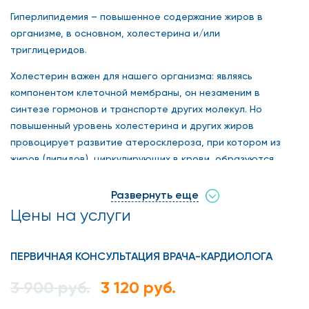
Гиперлипидемия – повышенное содержание жиров в
организме, в основном, холестерина и/или
триглицеридов.
Холестерин важен для нашего организма: являясь
компонентом клеточной мембраны, он незаменим в
синтезе гормонов и транспорте других молекул. Но
повышенный уровень холестерина и других жиров
провоцирует развитие атеросклероза, при котором из
жиров (липидов), циркулирующих в крови, образуются
бляшки. Со временем их может стать настолько много, что
просвет сосуда сузится полностью, и возникнут жизненно
Развернуть еще
опасные осложнения, среди которых, например, инфаркт
Цены на услуги
миокарда.
Обратите внимание: вы можете не знать, что у вас
ПЕРВИЧНАЯ КОНСУЛЬТАЦИЯ ВРАЧА-КАРДИОЛОГА
повышенный уровень холестерина в крови, так как сама
3 900 руб.
3 120 руб.
по себе гиперлипидемия симптомов практически не даёт,
пока не спровоцирует другие заболевания, такие, как