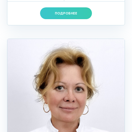
Гравитационная хирургия крови – это новое направление
в медицине, куда входят более 30 высокотехнологичных
ПОДРОБНЕЕ
методов, с помощью которых из организма удаляются
патологические вещества, изменяются свойства клеток
крови и их количество, а лекарственные препараты
доставляются непосредственно к очагу заболевания.
В результате такого очищения крови явный эффект
лечения гиперлипидемии возникает даже в тех случаях,
когда другие методы не помогают.
Запишитесь на приём прямо сейчас.
Профилактика повышенного
уровня холестерина в крови
Правильное питание и здоровый образ жизни – главные
условия успешного лечения и эффективной профилактики
повышенного холестерина в частности и гиперлипидемии
в целом.