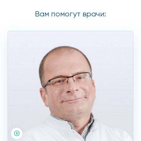
по себе практически никак не проявляется.
Если вы любите жирную и жареную пищу, не брезгуете
Вам помогут врачи:
фаст-фудом, курите, любите выпить и не очень жалуете
спорт, велика вероятность, что у вас повышенный уровень
холестерина в крови.
Провертись, чтобы избежать опасных для жизни
последствий. Запишитесь на приём к нашим специалистам
прямо сейчас.
Типы гиперлипидемии
В зависимости от количества жиров в крови выделяют
пять типов гиперлипидемии:
Первый тип – высокое содержанием
триглицеридов в крови, повышающее риск
развития панкреатита.
Второй тип – повышенное содержание
липопротеидов низкой плотности (ЛПНП), в