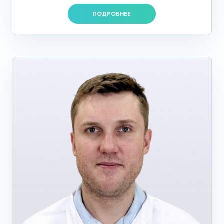
помогут выявить или исключить различные сопутствующие
ПОДРОБНЕЕ
патологические процессы:
УЗДГ сосудов
Компьютерная томография
Ангиография
Дополнительные лабораторные исследования
Гиперлипидемия: лечение
Самое главное в лечении гиперлипидемии – найти и
убрать причины, спровоцировавшие повышение уровня
жиров в организме. Диета и коррекция образа жизни –
одно из ключевых условий успешного лечения. О том, как
питаться и какой образ жизни вести предпочтительней, мы
расскажем ниже, а сейчас поговорим о медикаментозном
лечении гиперлипидемии.