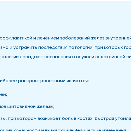
рофилактикой и лечением заболеваний желез внутренней
изма и устранить последствия патологий, при которых г
нологии попадают воспаления и опухоли эндокринной си
аиболее распространенными являются:
ви;
нов щитовидной железы;
ы, при котором возникает боль в костях, быстрая утомл
ующий конечности и вызывающий физические изменения.