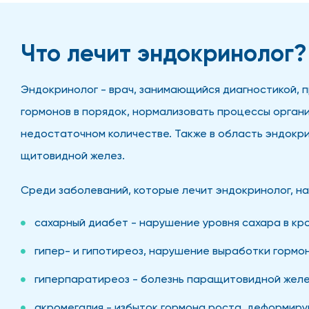
Что лечит эндокринолог?
Эндокринолог - врач, занимающийся диагностикой, п
гормонов в порядок, нормализовать процессы орган
недостаточном количестве. Также в область эндокри
щитовидной желез.
Среди заболеваний, которые лечит эндокринолог, н
сахарный диабет - нарушение уровня сахара в кро
гипер- и гипотиреоз, нарушение выработки гормо
гиперпаратиреоз - болезнь паращитовидной желез
акромегалия - избыток гормона роста, деформир