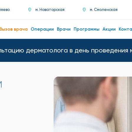
ляево
м. Новаторская
м. Смоленская
Вызов врача
Операции
Врачи
Программы
Акции
Конт
льтацию дерматолога в день проведения 
м