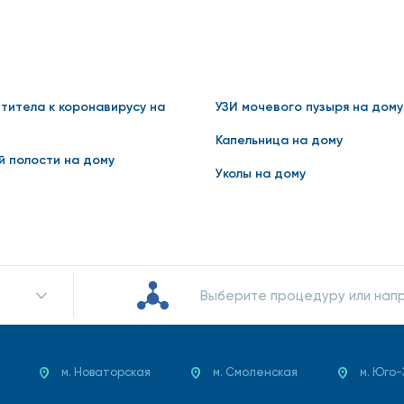
нтитела к коронавирусу на
УЗИ мочевого пузыря на дому
Капельница на дому
̆ полости на дому
Уколы на дому
Выберите процедуру или нап
м. Новаторская
м. Смоленская
м. Юго