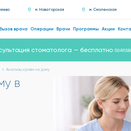
ляево
м. Новаторская
м. Смоленская
Вызов врача
Операции
Врачи
Программы
Акции
Конт
сультация стоматолога — бесплатно
ПОДРОБ
Анализы крови на дому
му в