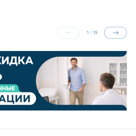
1
/
15