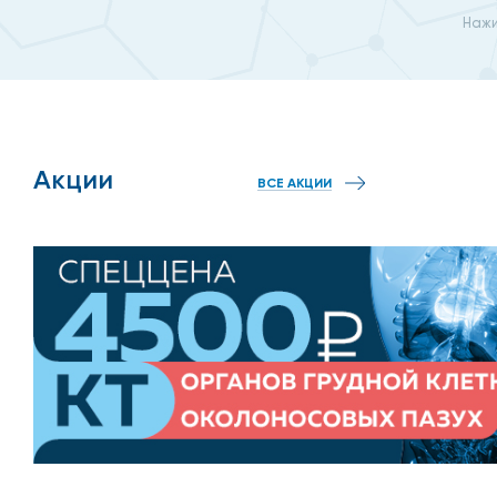
Поскольку УЗИ из-за специфики распространения уль
Нажи
нужно подготовиться. Для этого накануне 2-3 дней н
Сама процедура в домашних условиях не отличается
живота от одежды, затем на нее наносится гель для
визуализируются органы. Результаты сохраняются д
Акции
ВСЕ АКЦИИ
Какие органы можно обс
УЗИ с вызовом на дом позволяет исследовать любые 
результате, при хорошей подготовке уролог может п
для выявления патологий.
Сделать УЗИ мочевого пу