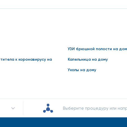
но только с определенными условиями, например пациен
ость, круглосуточная доступность, качество, точность. 
нтактов.
УЗИ брюшной полости на дом
нтитела к коронавирусу на
Капельница на дому
Уколы на дому
Выберите процедуру или нап