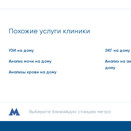
Заказать УЗИ на дом в государственной клинике мож
обратиться в нашу клинику. Для вас - хорошая стоим
Похожие услуги клиники
рекомендации онлайн или по телефону в разделе ко
УЗИ на дому
ЭКГ на дому
Анализ мочи на дому
Анализ на а
дому
Анализы крови на дому
Выберите ближайшую станцию метро