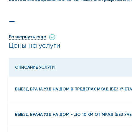
Преимущества проведени
Развернуть еще
Исследование мочевого пузыря - основной способ д
Цены на услуги
ее характер. УЗИ назначают для диагностики при леч
состояния здоровья или других факторов. В этом слу
ОПИСАНИЕ УСЛУГИ
удобство. Не нужно подстраиваться под расписани
удобное время;
ВЫЕЗД ВРАЧА УЗД НА ДОМ В ПРЕДЕЛАХ МКАД (БЕЗ УЧЕТ
точность. Врачу в больнице нужно торопиться - е
без спешки, показывая куда более точные результ
доступность. Заказать обследование может кажды
ВЫЕЗД ВРАЧА УЗД НА ДОМ - ДО 10 КМ ОТ МКАД (БЕЗ У
УЗИ с выездом - платная услуга, узнать цену которо