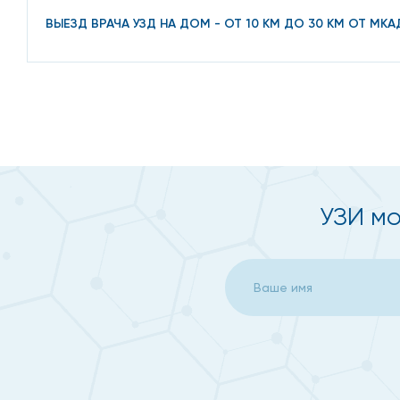
ВЫЕЗД ВРАЧА УЗД НА ДОМ - ОТ 10 КМ ДО 30 КМ ОТ МКА
Как проходит прием на д
Симптомы, при которых стоит пройти УЗИ мочевого п
нарушение частоты мочеиспускания;
боль в надлобковой части;
УЗИ мо
появление выделений в моче, изменение ее оттенк
неполное опорожнение.
Это позволяет выявить закупорку уретры или канала
опухоли. Таким образом, правильно проведенная про
обследование.