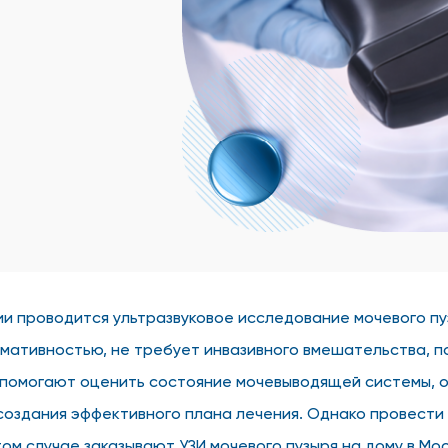
гии проводится ультразвуковое исследование мочевого пу
мативностью, не требует инвазивного вмешательства, п
 помогают оценить состояние мочевыводящей системы, 
создания эффективного плана лечения. Однако провести
том случае заказывают УЗИ мочевого пузыря на дому в Мос