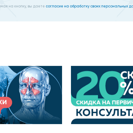
тразвука в средах сканирует внутренние органы, наполн
мая на кнопку, вы даете
согласие на обработку своих персональных д
ужно исключить газообразующие продукты из рациона, а з
 от больничной и занимает 15-30 минут в зависимости о
 улучшения проходимости ультразвуковых волн. Врач пер
ля расшифровки урологом.
ледовать на дому
органы тела без ограничений. Портативный сканер сохра
ровести исследование мочевого пузыря и связанных с ним
зыря на дому в Москве