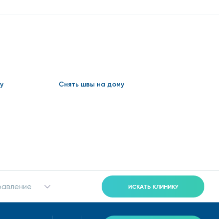
там с инвалидностью. Всем остальным стоит
Узнайте больше, задайте вопросы, получите
у
Снять швы на дому
равление
ИСКАТЬ КЛИНИКУ