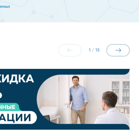
енные жидкостью, к исследованию мочевого пузыря
анных
а час до сеанса выпить литр воды или зеленого чая.
т направления. Пациент освобождает нижнюю часть
емещает датчик по животу, а на экране прибора
1
/
15
няет все возможности, точность стационарного. В
 систем - мочеточников, уретры, смежных органов