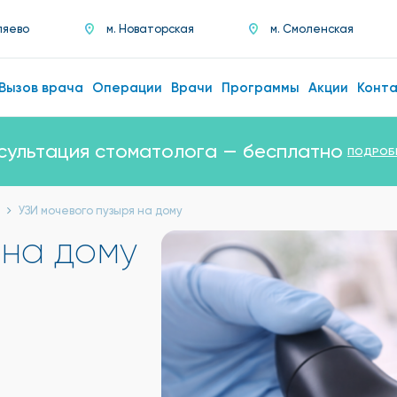
ляево
м. Новаторская
м. Смоленская
Вызов врача
Операции
Врачи
Программы
Акции
Конт
сультация стоматолога — бесплатно
ПОДРОБ
УЗИ мочевого пузыря на дому
 на дому