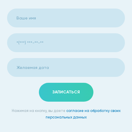
есть выделения из влагалища неестественного
цвета, имеющие неприятный запах;
выделение кровяных сгустков вне периода
менструации;
есть боль и дискомфорт во время полового акта;
часто тянет и болит низ живота;
есть ощущение зуда и жжения во влагалище.
Как проводится процедура
ЗАПИСАТЬСЯ
Кольпоскопия в Москве проводится очень быстро. Сама
процедура занимает от 5 до 10 минут, и столько же
времени необходимо врачу для того, чтобы оформить
Нажимая на кнопку, вы даете
согласие на обработку своих
персональных данных
заключение и поставить точный диагноз.
Кольпоскопия проводится при помощи специального