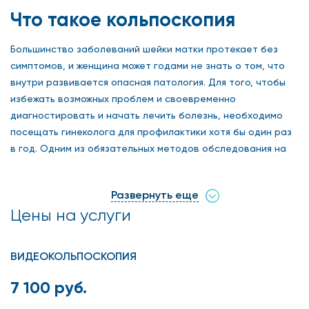
Что такое кольпоскопия
Большинство заболеваний шейки матки протекает без
симптомов, и женщина может годами не знать о том, что
внутри развивается опасная патология. Для того, чтобы
избежать возможных проблем и своевременно
диагностировать и начать лечить болезнь, необходимо
посещать гинеколога для профилактики хотя бы один раз
в год. Одним из обязательных методов обследования на
приеме у специалиста является кольпоскопия. В сети
клиник «Столица» любая женщина может записаться на
Развернуть еще
осмотр к гинекологу и пройти кольпоскопию по выгодной
Цены на услуги
цене.
В наших медицинских центрах есть все необходимое
ВИДЕОКОЛЬПОСКОПИЯ
оборудование для проведения точной, безопасной и
безболезненной диагностики, а также работают лучшие
7 100 руб.
врачи, среди которых кандидаты наук, имеющие
колоссальный опыт в лечении заболеваний половой