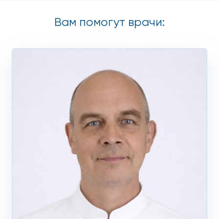
зеркала, которое вводится внутрь влагалища, а
дополнительное внешнее освещение дает полный обзор
Вам помогут врачи:
шейки матки. Все наши кабинеты гинекологов
оборудованы самым современным оборудованием, что
позволяет проводить диагностику быстро и точно. Все
наши гинекологи очень трепетно подходят к диагностике
и лечению, заботясь о том, чтобы пациентки чувствовали
себя максимально комфортно.
Стоимость диагностики фиксированная, но при этом,
участвуя в акциях, которые бывают довольно часто, можно
снизить цену практически в два раза.
Точное проведение
кольпоскопии в Москве
Обращаясь в один из наших медицинских центров сети
«Столица», вы получаете профессиональный многолетний