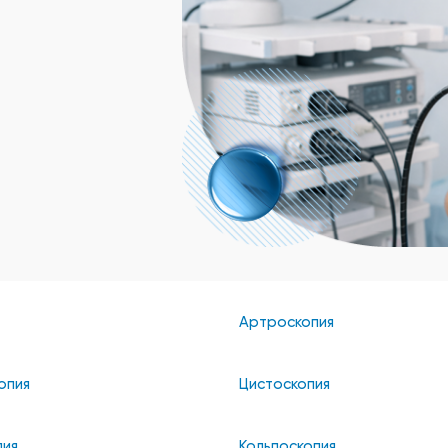
Артроскопия
опия
Цистоскопия
пия
Кольпоскопия