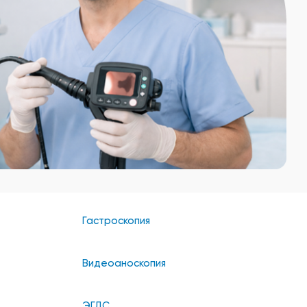
Гастроскопия
Видеоаноскопия
ЭГДС