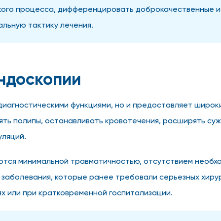
ского процесса, дифференцировать доброкачественные и
альную тактику лечения.
ндоскопии
диагностическими функциями, но и предоставляет широк
ть полипы, останавливать кровотечения, расширять суж
уляций.
тся минимальной травматичностью, отсутствием необхо
е заболевания, которые ранее требовали серьезных хиру
х или при кратковременной госпитализации.