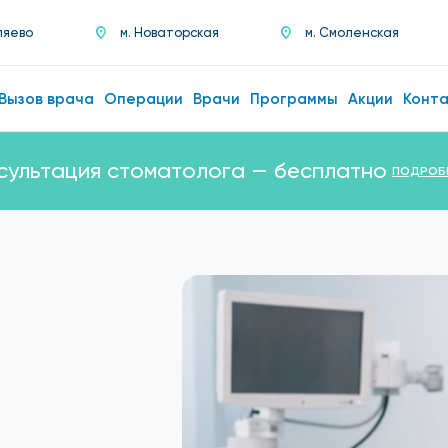
ляево
м. Новаторская
м. Смоленская
Вызов врача
Операции
Врачи
Программы
Акции
Конт
сультация стоматолога — бесплатно
ПОДРОБ