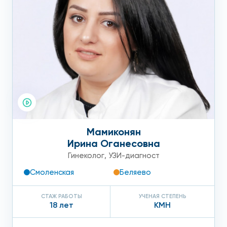
Мамиконян
Ирина Оганесовна
Гинеколог
,
УЗИ-диагност
Смоленская
Беляево
СТАЖ РАБОТЫ
УЧЕНАЯ СТЕПЕНЬ
18 лет
КМН