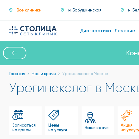
Все клиники
м. Бабушкинская
м. Бе
Диагностика
Лечение
Кон
Главная
Наши врачи
Урогинеколог в Москве
Урогинеколог в Моск
Записаться
Цены
Акция
Наши врачи
на прием
на услуги
на услуг