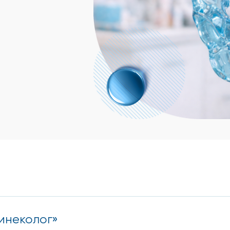
инеколог»