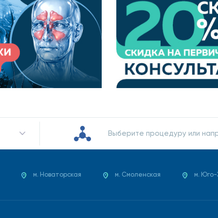
Выберите процедуру или нап
м. Новаторская
м. Смоленская
м. Юго