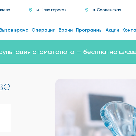
ляево
м. Новаторская
м. Смоленская
Вызов врача
Операции
Врачи
Программы
Акции
Конт
сультация стоматолога — бесплатно
ПОДРОБ
ве
у