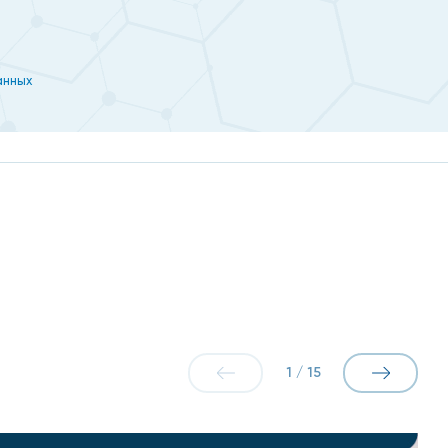
анных
1
/
15