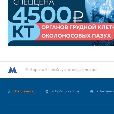
Выберите ближайшую станцию метро
Все клиники
м. Бабушкинская
м. Беляево