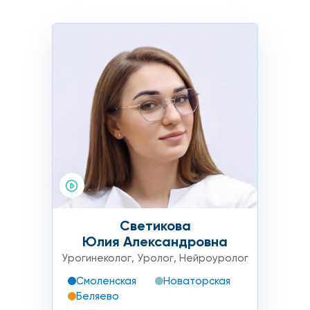
Светикова
Юлия Александровна
Урогинеколог
,
Уролог
,
Нейроуролог
Смоленская
Новаторская
Беляево