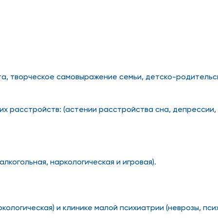
та, творческое самовыражение семьи, детско-родительс
х расстройств: (астении расстройства сна, депрессии, 
лкогольная, наркологическая и игровая).
ркологическая) и клинике малой психиатрии (неврозы, пс