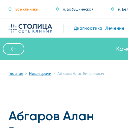
Все клиники
м. Бабушкинская
м. Бе
Диагностика
Лечение
Кон
Главная
Наши врачи
Абгаров Алан Вильямович
Абгаров Алан