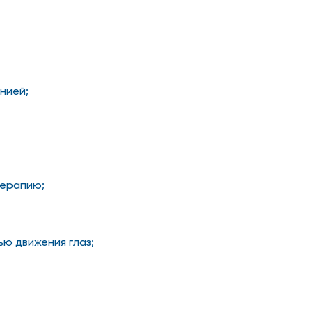
нией;
терапию;
ю движения глаз;