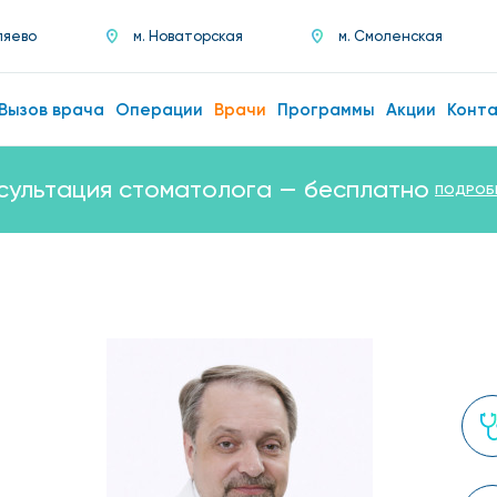
ляево
м. Новаторская
м. Смоленская
Вызов врача
Операции
Врачи
Программы
Акции
Конт
сультация стоматолога — бесплатно
ПОДРОБ