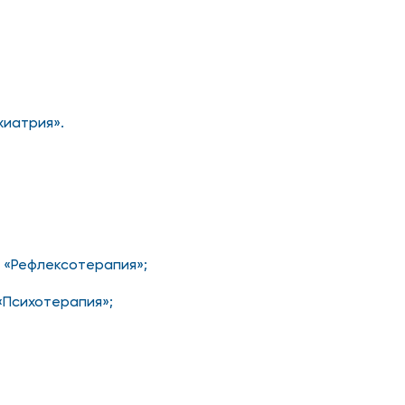
хиатрия».
 «Рефлексотерапия»;
«Психотерапия»;