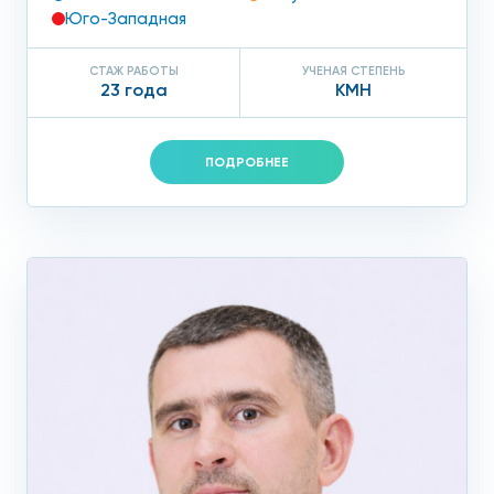
потерять их во время приема. Также, за сутки до
Юго-Западная
обследования нельзя принимать препараты, которые
содержат кальций, так как это может исказить результаты
СТАЖ РАБОТЫ
УЧЕНАЯ СТЕПЕНЬ
анализов.
23 года
КМН
Процедура денситометрии по принципу схожа с
рентгенографией. Используется та же методика. Только
ПОДРОБНЕЕ
при этом лучевая нагрузка в разы ниже, что позволяет
проводить процедуру чаще, чем делать обычные
рентгеновские снимки. Вопреки заблуждению многих
пациентов, диагностика является абсолютно
безболезненной и безопасной, а также не занимает много
времени.