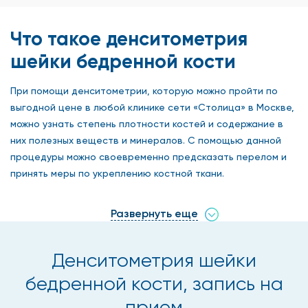
Что такое денситометрия
шейки бедренной кости
При помощи денситометрии, которую можно пройти по
выгодной цене в любой клинике сети «Столица» в Москве,
можно узнать степень плотности костей и содержание в
них полезных веществ и минералов. С помощью данной
процедуры можно своевременно предсказать перелом и
принять меры по укреплению костной ткани.
Для столь подробного изучения структуры костей
Развернуть еще
необходимо современное и надежное оборудование,
которое есть в наших медицинских центрах. Диагностикой
занимаются лучшие врачи города, большинство из них
Денситометрия шейки
имеют ученые степени и являются авторами множества
бедренной кости, запись на
научных статей.
прием
Наша сеть клиник предлагает своим пациентам