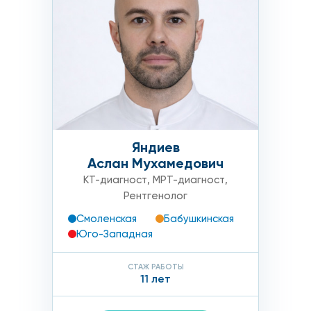
Яндиев
Аслан Мухамедович
КТ-диагност
,
МРТ-диагност
,
Рентгенолог
Смоленская
Бабушкинская
Юго-Западная
СТАЖ РАБОТЫ
11 лет