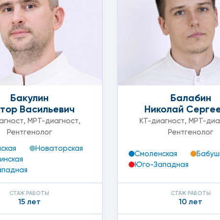
твенно, уменьшения их плотности.
вание
ациента и вес, дополнительно делается замер длины пре
. При обследовании рука кладется на стол и при помощи
Бакулин
Балабин
льно ниже, чем при создании стандартного рентгеновск
тор Васильевич
Николай Серге
агност
,
МРТ-диагност
,
КТ-диагност
,
МРТ-диа
Рентгенолог
Рентгенолог
о является противопоказанием. Также денситометрия кос
ская
Новаторская
Смоленская
Бабуш
инская
Юго-Западная
ападная
нительные анализы, в том числе общий и биохимический 
СТАЖ РАБОТЫ
СТАЖ РАБОТЫ
там любым удобным для вас способом.
15 лет
10 лет