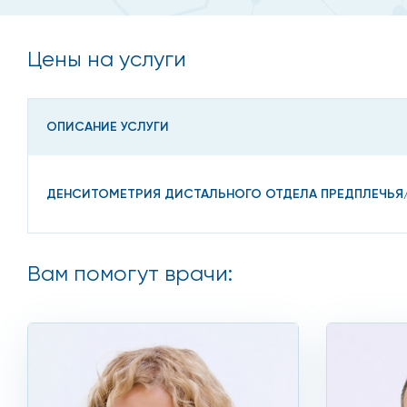
Кроме этого, пройти денситометрию костей предплеч
Цены на услуги
злоупотребление спиртными напитками и курение;
частое потребление кофе;
ОПИСАНИЕ УСЛУГИ
ежедневная высокая физическая нагрузка;
эндокринные заболевания;
ДЕНСИТОМЕТРИЯ ДИСТАЛЬНОГО ОТДЕЛА ПРЕДПЛЕЧЬЯ
заболевания печени и почек;
плохая наследственность;
Вам помогут врачи:
проблемы с весом, избыточный или недостаточный
длительный прием гормонов.
Кроме того, задуматься о записи к врачу и пройти д