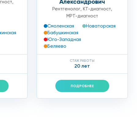
Александрович
гност
,
Рентгенолог
,
КТ-диагност
,
МРТ-диагност
Смоленская
Новаторская
кинская
Бабушкинская
Юго-Западная
Беляево
СТАЖ РАБОТЫ
20 лет
ПОДРОБНЕЕ