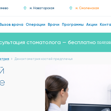
ляево
м. Новаторская
м. Смоленская
Вызов врача
Операции
Врачи
Программы
Акции
Конт
сультация стоматолога — бесплатно
ПОДРОБ
етрия
Денситометрия костей предплечья
̆
е