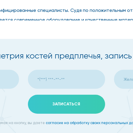
ифицированные специалисты. Судя по положительным отз
еется современное оборудование и качественные матер
агностики, профилактики и лечения, которые позволяют 
ей предплечья, чтобы стоимость диагностики вас устрои
етрия костей предплечья, запись
м или оставить заявку на сайте.
 денситометрию костей пр
ЗАПИСАТЬСЯ
гностику всем женщинам старше 45 лет и мужчинам старше
мая на кнопку, вы даете
согласие на обработку своих персональных д
ороза.