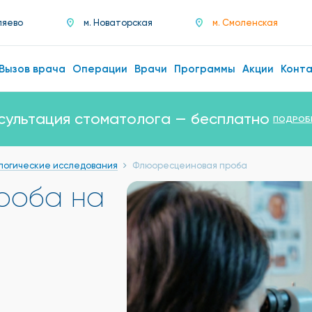
ляево
м. Новаторская
м. Смоленская
Вызов врача
Операции
Врачи
Программы
Акции
Конт
сультация стоматолога — бесплатно
ПОДРОБ
логические исследования
Флюоресцеиновая проба
роба на