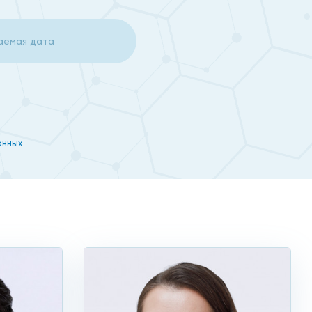
этого глаза обильно промываются растворов хлорида
ка. Если роговица не имеет дефектов, после
оговице краситель скапливается там, где есть
анных
сети наших клиник отличные отзывы,
о, не стояли в очередях и могли в любое время
 мы выдаем сразу же, вместе с рекомендациями
значения и адекватное лечение.