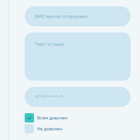
Это врач от бога. Корректный, спокойный и уверенный 
города и Тигран Арменович всегда уверенно и спокойно
благодарна ему. Мне 82 года,а уезжаю всегда получив
Арменовичу за его Профессионализм, доброе отношение 
уважением, Эльвира Федоровна
31.12.2024
Всем доволен
Не доволен