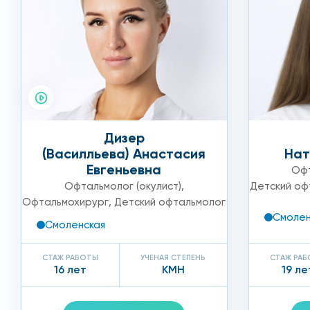
Дизер
(Василльева) Анастасия
Нат
Евгеньевна
Офт
Офтальмолог (окулист)
,
Детский оф
Офтальмохирург
,
Детский офтальмолог
Смолен
Смоленская
СТАЖ РАБОТЫ
УЧЕНАЯ СТЕПЕНЬ
СТАЖ РА
16 лет
КМН
19 ле