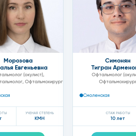
Морозова
Симонян
алья Евгеньевна
Тигран Армено
альмолог (окулист)
,
Офтальмолог (окули
тальмолог
,
Офтальмохирург
Офтальмохирур
ская
Смоленская
БОТЫ
УЧЕНАЯ СТЕПЕНЬ
СТАЖ РАБОТЫ
т
КМН
10 лет