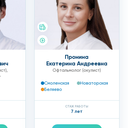
Пронина
вич
Екатерина Андреевна
ст)
,
Офтальмолог (окулист)
г
Смоленская
Новаторская
Беляево
СТАЖ РАБОТЫ
7 лет