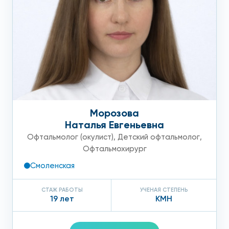
Монокулярное зрение;
Наличие скотом, определение их локализации и
размеров;
Расширение слепого пятна.
В свою очередь эти состояния могут вызывать такие
болезни как:
Морозова
Глаукома любой стадии развития;
Наталья Евгеньевна
Офтальмолог (окулист)
,
Детский офтальмолог
,
Болезни сетчатки;
Офтальмохирург
Патологии зрительного нерва и зрительных путей;
Смоленская
Катаракта;
СТАЖ РАБОТЫ
УЧЕНАЯ СТЕПЕНЬ
19 лет
КМН
Аномалии рефракции;
Помутнение сред глаза;