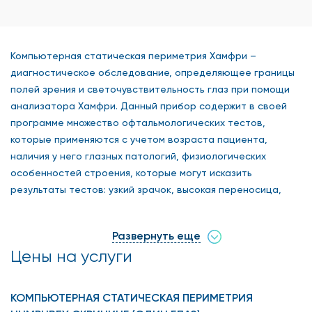
Компьютерная статическая периметрия Хамфри –
диагностическое обследование, определяющее границы
полей зрения и светочувствительность глаз при помощи
анализатора Хамфри. Данный прибор содержит в своей
программе множество офтальмологических тестов,
которые применяются с учетом возраста пациента,
наличия у него глазных патологий, физиологических
особенностей строения, которые могут исказить
результаты тестов: узкий зрачок, высокая переносица,
птоз век. Периметрия Хамфри эффективно применяется
для выявления глаукомы, болезней зрительного нерва и
Развернуть еще
проводящих зрительных путей,патологий сетчатки и
Цены на услуги
позволяет отслеживать результат их лечения при
повторном исследовании.
КОМПЬЮТЕРНАЯ СТАТИЧЕСКАЯ ПЕРИМЕТРИЯ