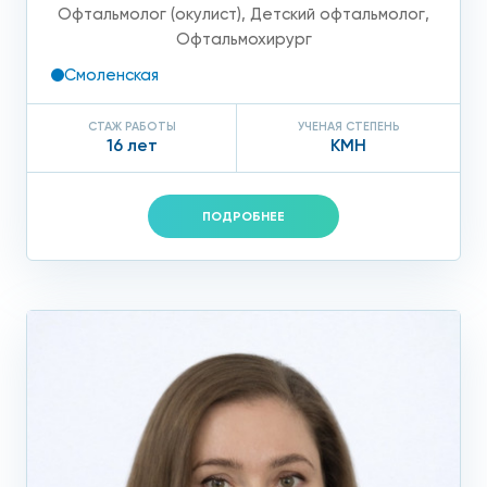
Офтальмолог (окулист)
,
Детский офтальмолог
,
диагностики.Компьютерная статическая периметрия
Офтальмохирург
позволяет врачу выбрать тест, наиболее подходящий
конкретному пациенту, что повышает эффективность
Смоленская
обследования и его достоверность.
СТАЖ РАБОТЫ
УЧЕНАЯ СТЕПЕНЬ
16 лет
КМН
Результаты обследования
На полученной распечатке результатов диагностики врач
ПОДРОБНЕЕ
видит участки, где зрительная функция в норме, снижена
или отсутствует. Также данные позволяют оценить
степень снижения зрения, выявить местонахождение
участков с нарушением визуализации, оценить
светочувствительность сетчатки.
Патологии, которые выявляет статическая периметрия:
Различные виды дефектов зрения;
Сужение границ периферического зрения;