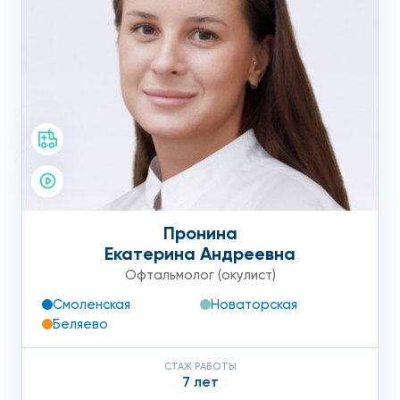
Распечатка результатов на основании базы данных по
методике Humphrey
Пронина
Екатерина Андреевна
Офтальмолог (окулист)
Смоленская
Новаторская
Беляево
СТАЖ РАБОТЫ
7 лет