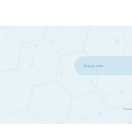
Двигательные нарушения;
Частая тошнота без видимых причин;
Нарушения в работе органов чувств;
Речевые нарушения, потеря памяти;
Эпилепсия;
Повторяющиеся потери сознания;
Частые головные боли;
Травмы черепа и позвоночника.
Спинальная нейрохирургия в нашем центре, а также
Нажи
минимальной зоной проникновения. Нейрохирурги на
квалификацией. Записаться на прием в удобные для в