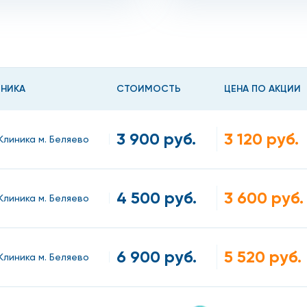
торно-инструментальных исследований. Нейрохирург може
ю, исследования крови и мочи и т.д. Все эти диагностич
последнего поколения, позволяющая быстр дать точные р
ы. Опираясь на информацию, полученную после исследов
ИНИКА
СТОИМОСТЬ
ЦЕНА ПО АКЦИИ
лекарствами, но тогда пациент будет перенаправлен на
будет именно нейрохирург на Профсоюзной. Оперативны
3 900 руб.
3 120 руб.
Клиника м. Беляево
4 500 руб.
3 600 руб.
Клиника м. Беляево
 к нейрохирургу
ают долгое время;
6 900 руб.
5 520 руб.
Клиника м. Беляево
вокружения и перепадов давления;