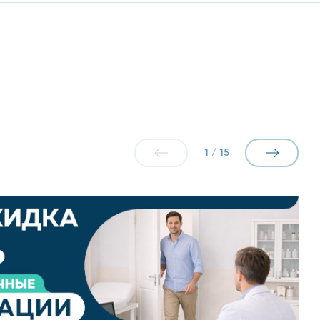
1
/
15