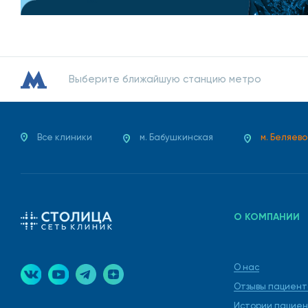
Выберите ближайшую станцию метро
Все клиники
м. Бабушкинская
м. Беляево
О КОМПАНИИ
О нас
Отзывы пациент
Истории пациен