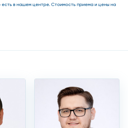
 есть в нашем центре. Стоимость приема и цены на
и работы нервной системы. Область, на которой
нервная система. Патологии являются следствием