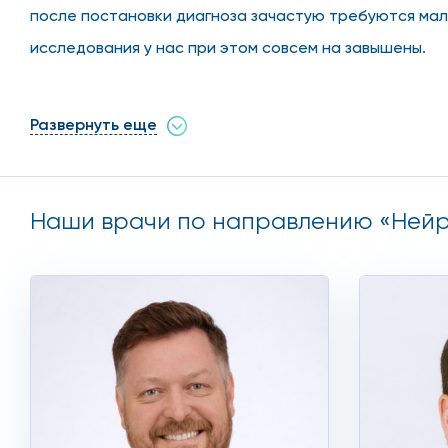
после постановки диагноза зачастую требуются мал
исследования у нас при этом совсем на завышены.
Заболевания, которые ле
Развернуть еще
Нейрохирургическое лечение, естественно, операти
Наши врачи по направлению «Нейро
сосредоточено внимание нейрохирурга – это черепна
следующих заболеваний:
Эпилепсия;
Инсульт;
Опухоли;
Болезни сосудов головного мозга;