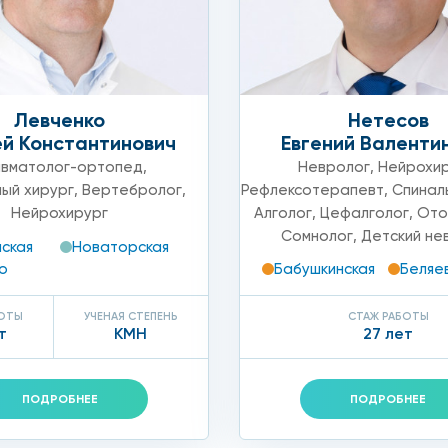
дилолистеза);
Левченко
Нетесов
й Константинович
Евгений Валенти
вматолог-ортопед
,
Невролог
,
Нейрохи
ый хирург
,
Вертебролог
,
Рефлексотерапевт
,
Спинал
Нейрохирург
Алголог
,
Цефалголог
,
Ото
Сомнолог
,
Детский не
ская
Новаторская
о
Бабушкинская
Беляе
БОТЫ
УЧЕНАЯ СТЕПЕНЬ
СТАЖ РАБОТЫ
т
КМН
27 лет
а
ПОДРОБНЕЕ
ПОДРОБНЕЕ
рвую очередь собирает анамнез, изучает симптомы паци