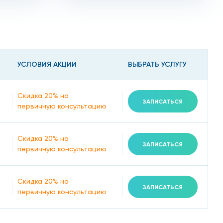
т направить на рентген, КТ, МРТ, УЗИ,
еские процедуры вы можете недорого пройти в нашем
езультаты на запрос врача.
аний, они поставят точный диагноз и назначат
УСЛОВИЯ АКЦИИ
ВЫБРАТЬ УСЛУГУ
 контроль другого специалиста – невролога. Если
е вмешательства выполняются щадящим методом с
Скидка 20% на
ЗАПИСАТЬСЯ
первичную консультацию
Скидка 20% на
ЗАПИСАТЬСЯ
первичную консультацию
Скидка 20% на
ЗАПИСАТЬСЯ
первичную консультацию