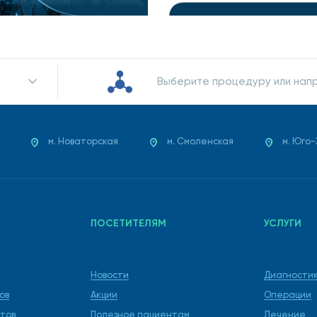
Выберите процедуру или нап
м. Новаторская
м. Смоленская
м. Юго
ПОСЕТИТЕЛЯМ
УСЛУГИ
Новости
Диагности
ов
Акции
Операции
тов
Полезное пациентам
Лечение