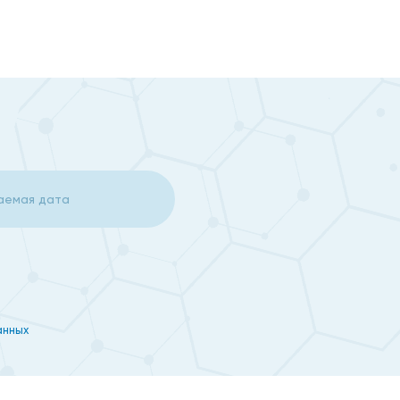
ем центре проводится современными методами с
анных
чных врачей, обладают большим опытом и высокой
осредством онлайн-записи. Не откладывайте визит к