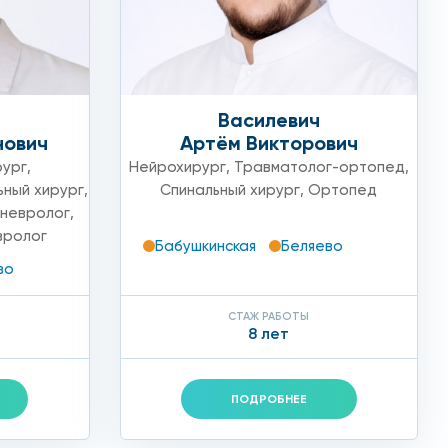
Василевич
нович
Артём Викторович
рург
,
Нейрохирург
,
Травматолог-ортопед
,
ьный хирург
,
Спинальный хирург
,
Ортопед
невролог
,
вролог
Бабушкинская
Беляево
во
СТАЖ РАБОТЫ
8 лет
ПОДРОБНЕЕ
ента. Но с такими сложными материями, как нервная