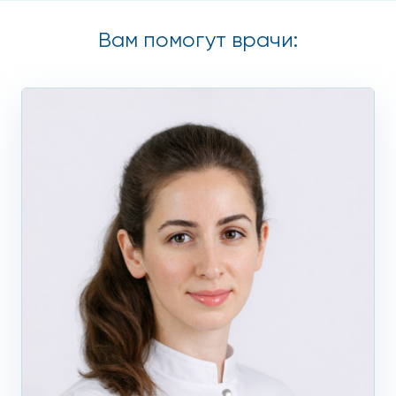
Под воздействием высокочастотных радиоволн
Вам помогут врачи:
соединительнотканная капсула вместе с содержимым
испаряется, при этом окружающие ткани не
повреждаются. Атерома радиоволновым методом
удаляется за несколько минут под местной анестезией,
поэтому процедура практически безболезненна.
Кровеносные сосуды коагулируются для предотвращения
кровотечения, на месте удаленного жировика образуется
корочка. После заживления рубцов, шрамов не остается.
Хирургическое лечение
Методика подходит для удаления воспаленных,
нагноившихся, больших атером. Через надрез на коже
хирург вылущивает кисту вместе с капсулой, затем
накладывает швы, асептическую повязку. После
окончательного заживления формируется небольшой
тонкий рубец. Операция по удалению атеромы