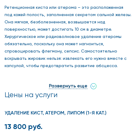
Ретенционная киста или атерома – это расположенная
под кожей полость, заполненная секретом сальной железы.
Она мягкая, безболезненная, возвышается над
поверхностью, может достигать 10 см в диаметре.
Хирургическое или радиоволновое удаление атеромы
обязательно, поскольку она может нагноиться,
спровоцировать флегмону, сепсис. Самостоятельно
вскрывать жировик нельзя: извлекать его нужно вместе с
капсулой, чтобы предотвратить развитие абсцесса.
Удаление атеромы в клинике безопасно, безболезненно,
эффективно.
Развернуть еще
Цены на услуги
Общая информация
УДАЛЕНИЕ КИСТ, АТЕРОМ, ЛИПОМ (1-Я КАТ.)
Неблагоприятное внешнее воздействие, травмы кожи,
особенности строения сальных желез могут привести к
13 800 руб.
закупорке их протоков. Секрет при этом продолжает