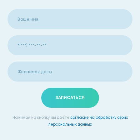
удаления атеромы длится около 2 недель, в течение
которых следует менять повязки, использовать
антисептики для обработки шва, затем применять
специальные мази для профилактики формирования
рубца.
Способы удаления
В сети клиник «Столица» выполняется удаление атером
радиоволнами, лазером, хирургическим и
электрокоагуляционным методами. Пациента
предварительно консультирует врач-дерматолог,
ЗАПИСАТЬСЯ
делаются необходимые анализы. Процедуры проводятся
амбулаторно под местной анестезией, поэтому
дискомфорт незначителен или не ощущается совсем.
Нажимая на кнопку, вы даете
согласие на обработку своих
персональных данных
Радиоволновой метод