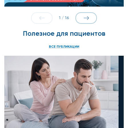
Мочевая кислота
1
/
16
С-реактивный белок
Полезное для пациентов
СОЭ
Триглицериды
ВСЕ ПУБЛИКАЦИИ
ТТГ (тиреотропный гормон)
Ферритин
Холестерин общий
Холестерин-ЛПВП
Холестерин-ЛПНП
Щелочная фосфатаза