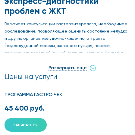
экспресс-диагностики
проблем с ЖКТ
Включает консультации гастроэнтеролога, необходимое
обследование, позволяющее оценить состояние желудка
и других органов желудочно-кишечного тракта
(поджелудочной железы, желчного пузыря, печени,
двенадцатиперстной кишки), выявить наличие бактерии
Helicobacter pylori, способствующей образованию язвы
желудка, исключить онкологическую патологию.
Развернуть еще
Цены на услуги
Включено:
ПРОГРАММА ГАСТРО ЧЕК
Первичная и повторная консультации гастроэнтеролога
45 400 руб.
Диагностика
ЗАПИСАТЬСЯ