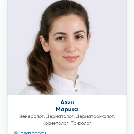
Акне — не просто несовершенство кожи. Это проблема,
которая влияет на настроение, самооценку, мешает
общению с людьми и порождает комплексы. Угревая сыпь
на лице и на теле снижает качество вашей жизни, поэтому
считать ее чисто косметическим дефектом в корне
неверно. Не ждите, когда угри пройдут сами по себе, не
тратьте деньги на разрекламированную дорогую
косметику, которая может просто вам не подойти и
усугубить ситуацию. Обращайтесь к врачам, которые
каждый день занимаются помощью пациентам с акне,
знают, где искать причину болезни и как ее лечить.
Авин
Марика
Венеролог
,
Дерматолог
,
Дерматоонколог
,
Косметолог
,
Трихолог
Новаторская