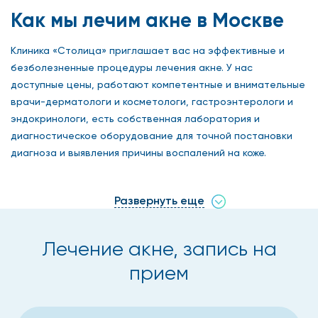
Как мы лечим акне в Москве
Клиника «Столица» приглашает вас на эффективные и
безболезненные процедуры лечения акне. У нас
доступные цены, работают компетентные и внимательные
врачи-дерматологи и косметологи, гастроэнтерологи и
эндокринологи, есть собственная лаборатория и
диагностическое оборудование для точной постановки
диагноза и выявления причины воспалений на коже.
Стоимость лечения акне зависит от комплекса процедур и
анализов, которые определяются доктором
Развернуть еще
индивидуально с учетом тяжести течения заболевания.
Лечение акне, запись на
Какие методы используются в
прием
лечении акне?
Начинать терапию следует с консультации у врачей.