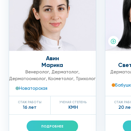
отечность деформированного участка;
гиперемия данной области;
кожа становится грубая, шершавая, белесая или ж
болевые ощущения при ходьбе;
чувствительность при касании снижена.
Авин
Марика
Све
Натоптыши бывают как плоские, так и выпуклые, иног
Венеролог
,
Дерматолог
,
Дермато
Дерматоонколог
,
Косметолог
,
Трихолог
Сопутствующие недуги, приводящие к натоптышам:
Бабушк
Новаторская
плоскостопие;
СТАЖ РАБОТЫ
УЧЕНАЯ СТЕПЕНЬ
СТАЖ РА
16 лет
КМН
20 ле
если второй палец ноги длиннее первого (деформ
нарушение оттока крови в ногах;
ПОДРОБНЕЕ