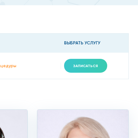
е часто возникают натоптыши из-за чрезмерной
ВЫБРАТЬ УСЛУГУ
оцедуры
ЗАПИСАТЬСЯ
оянно трется об обувь, вследствие чего появляются