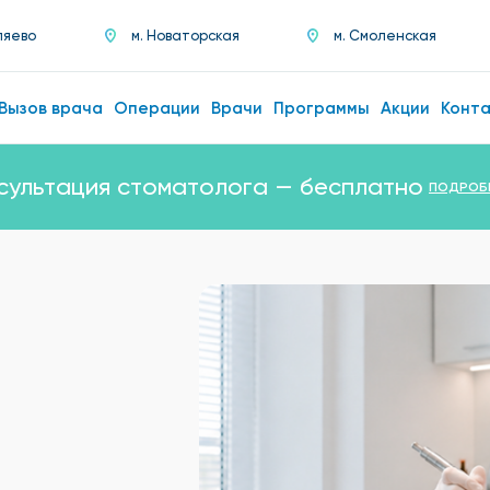
ляево
м. Новаторская
м. Смоленская
Вызов врача
Операции
Врачи
Программы
Акции
Конт
сультация стоматолога — бесплатно
ПОДРОБ