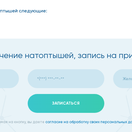
оптышей следующие:
чение натоптышей, запись на пр
добной обуви
ЗАПИСАТЬСЯ
приводит длительное ношение обуви на каблуке и с узким
мируются.
мая на кнопку, вы даете
согласие на обработку своих персональных д