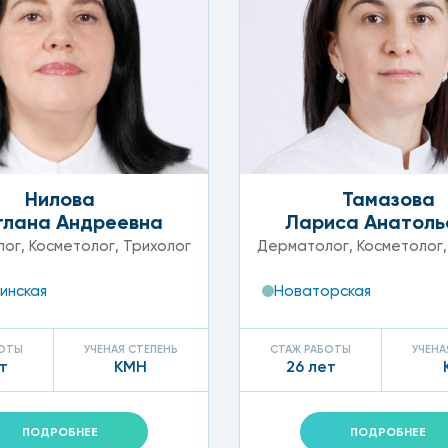
елтоватая;
Нилова
Тамазова
тлана Андреевна
Лариса Анатоль
да поверхность четко очерчена, а иногда смазана.
лог
,
Косметолог
,
Трихолог
Дерматолог
,
Косметолог
инская
Новаторская
БОТЫ
УЧЕНАЯ СТЕПЕНЬ
СТАЖ РАБОТЫ
УЧЕНА
т
КМН
26 лет
ация Мортона);
ПОДРОБНЕЕ
ПОДРОБНЕЕ