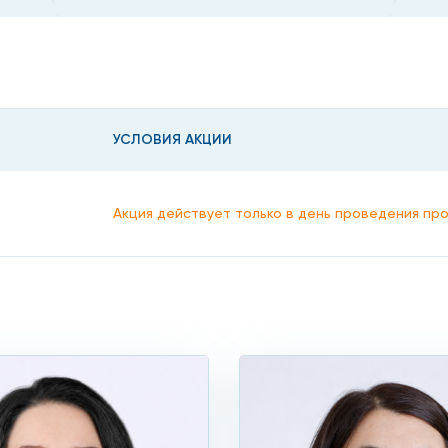
загруженность
 на пешие походы, например, спортсмены, военные, такж
УСЛОВИЯ АКЦИИ
Акция действует только в день проведения пр
опу увеличивается, она становится более плоской и пост
ша
ющие: