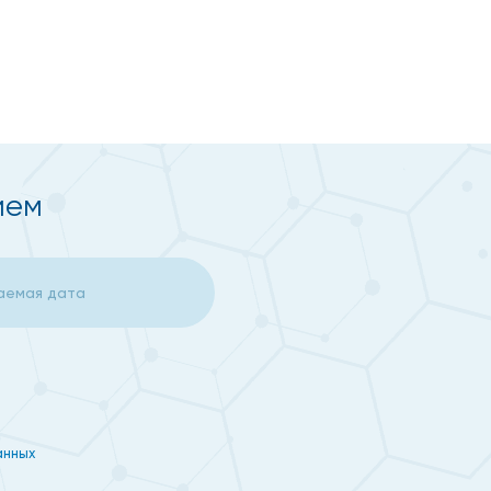
ием
 носком. Поскольку вся нагрузка приходится на
анных