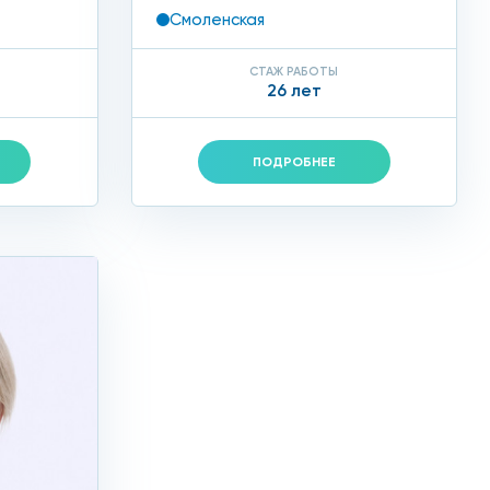
Смоленская
ть возникновение натоптышей:
СТАЖ РАБОТЫ
26 лет
чек, ручных или электрических;
ию огрубевшей кожи;
ПОДРОБНЕЕ
ональный аппаратный уход за ними.