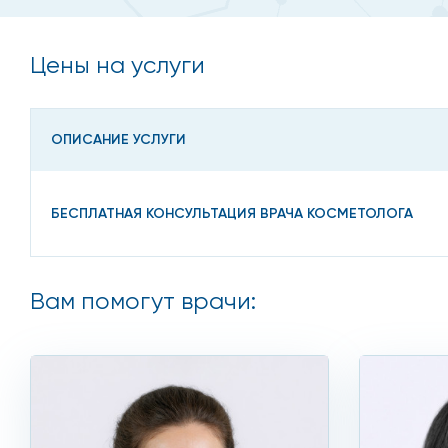
Чрезмерная физическая 
Цены на услуги
У людей, чей основной вид деятельности приходится
нагрузки на стопу.
ОПИСАНИЕ УСЛУГИ
Ожирение
БЕСПЛАТНАЯ КОНСУЛЬТАЦИЯ ВРАЧА КОСМЕТОЛОГА
Избыточный вес приводит к тому, что нагрузка на ст
натоптыши.
Вам помогут врачи:
Какие признаки натопты
Основными симптомами натоптыша являются следу