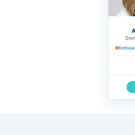
лазерный способ – находит для больших застарел
Медикаментозное лечение назначается, если у паци
противовирусные и противовоспалительные препара
Дер
Бабушк
Цена на все виды услуг будет варьироваться, ее мож
что люди остались довольны качеством обслуживания 