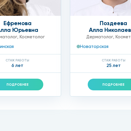
ых натоптышей. Доктор регулирует время и глубину прон
Ефремова
Поздеева
ента попутно обнаруживается грибок или воспаление дан
Алла Юрьевна
Алла Николае
ты.
матолог
,
Косметолог
Дерматолог
,
Космет
инская
Новаторская
но посмотреть в нашем прайсе или уточнить у консульта
и сервисом, и обрели легкую походку без мучений и бол
СТАЖ РАБОТЫ
СТАЖ РАБОТЫ
6 лет
25 лет
ПОДРОБНЕЕ
ПОДРОБНЕЕ