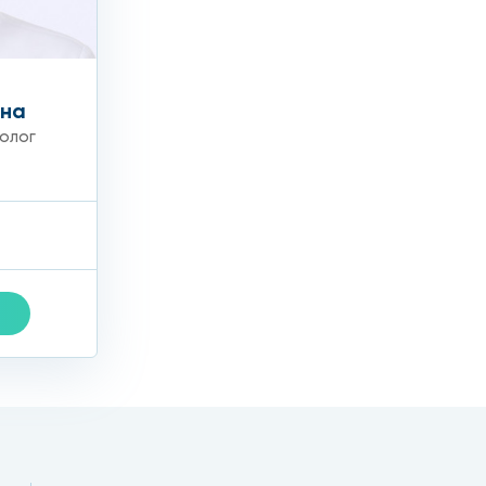
икновения, осложнения отсутствуют.
ного участка. В этом случае назначаются
вна
олог
нта. Положительные отзывы пациентов говорят о том,
и.