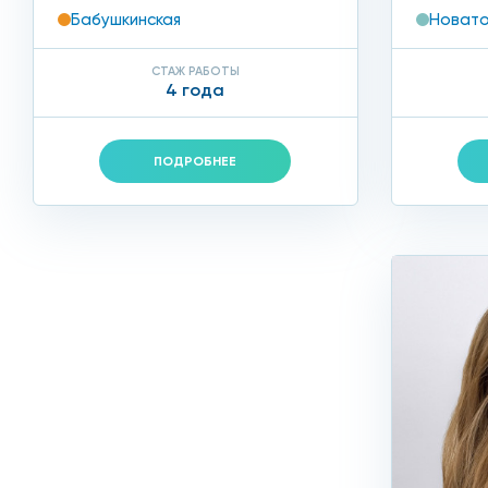
Бабушкинская
Новато
Лучшие врачи – подологи нашей клиники расскажут, к
СТАЖ РАБОТЫ
4 года
регулярно, не реже 1 раза в неделю проводить оч
каждый день смазывать ноги специальными кремам
ПОДРОБНЕЕ
правильно подбирать обувь: она должна быть с у
Если у вас нет времени на данные процедуры, запиш
Как лечить натоптыши
местные лечебные средства, пластыри и мази;
проведение медицинского педикюра;
криодеструкция – натоптыши убирают жидким азо