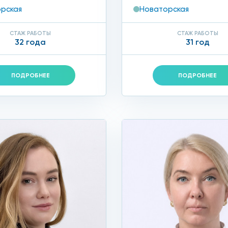
рская
Новаторская
ак правильно ухаживать за кожей ног, чтобы не допуска
СТАЖ РАБОТЫ
СТАЖ РАБОТЫ
32 года
31 год
истку омозоленных участков при помощи специальных пило
и и мазями от натоптышей, они способствуют размягчен
ПОДРОБНЕЕ
ПОДРОБНЕЕ
добной колодкой, кожаной и дышащей.
итесь к врачу косметологу, чтобы осуществить професси
том;