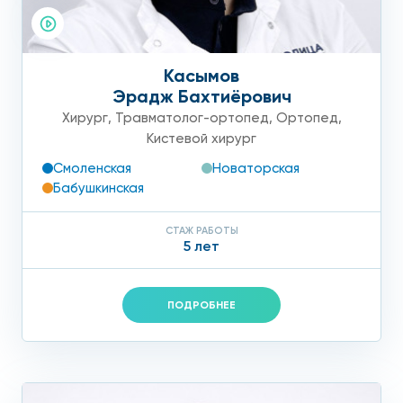
Касымов
Эрадж Бахтиёрович
Хирург
,
Травматолог-ортопед
,
Ортопед
,
Кистевой хирург
Смоленская
Новаторская
Бабушкинская
СТАЖ РАБОТЫ
5 лет
ПОДРОБНЕЕ