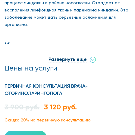
процесс миндалин в районе носоглотки. Страдает от
воспаления лимфоидная ткань и паренхима миндалин. Это
заболевание может дать серьезные осложнения для
организма.
Каковы причины
возникновения заболевания
Развернуть еще
Цены на услуги
В большинстве случаев болезнь вызывается
гемолитическим стрептококом, но при отличном
иммунитете он долго не живет в организме. Болезнь
ПЕРВИЧНАЯ КОНСУЛЬТАЦИЯ ВРАЧА-
развивается при ослаблении организма.
ОТОРИНОЛАРИНГОЛОГА
Основные причины недуга следующие:
3 900 руб.
3 120 руб.
хронические болезни дыхательной системы;
Скидка 20% на первичную консультацию
перемерзание;