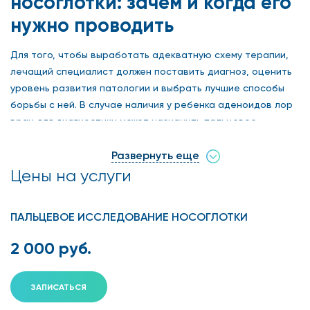
носоглотки: зачем и когда его
нужно проводить
Для того, чтобы выработать адекватную схему терапии,
лечащий специалист должен поставить диагноз, оценить
уровень развития патологии и выбрать лучшие способы
борьбы с ней. В случае наличия у ребенка аденоидов лор
врач для диагностики может назначить пальцевое
исследование носоглотки.
Развернуть еще
Цены на услуги
Медицинская справка
То, что в народе зовут «аденоидами», на деле является
ПАЛЬЦЕВОЕ ИССЛЕДОВАНИЕ НОСОГЛОТКИ
аденоидными вегетациями. Такая лимфоидная ткань
2 000 руб.
присутствует в своде носоглотки всех детей и играет в их
здоровье важную роль – это периферийный орган общей
иммунной системы организма.
ЗАПИСАТЬСЯ
В 10-12 лет эта ткань начинает «рассасываться», к 17