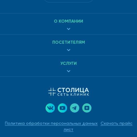
процедура для ребенка отличается определенным
дискомфортом. Поэтому при поиске, где сделать
обследование, оценивайте не только стоимость услуги
О КОМПАНИИ
(она везде примерно одинакова), но и учет детской
психологии в оформлении кабинета, где будет вестись
прием, и профессионализм отоларингологов, работающих
ПОСЕТИТЕЛЯМ
в медицинском центре, и наличие возможности пройти в
нем дополнительные исследования, если врач сочтет их
нужными. Сориентироваться в клиниках и сделать
УСЛУГИ
правильный выбор вам помогут отзывы родителей,
которые уже прибегали к такой диагностике своих детей.
Политика обработки персональных данных
Скачать прайс
лист