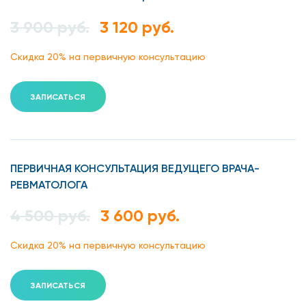
3 900 руб.
3 120 руб.
сустав характерно хрустит;
изменения походки (при деформации ног);
Скидка 20% на первичную консультацию
отечность;
ЗАПИСАТЬСЯ
гиперемия.
К сожалению, явные симптомы заболевания проявляются
уже в запущенной стадии, что осложняет последующее
ПЕРВИЧНАЯ КОНСУЛЬТАЦИЯ ВЕДУЩЕГО ВРАЧА-
лечение.
РЕВМАТОЛОГА
Причины остеоартрита
4 500 руб.
3 600 руб.
Скидка 20% на первичную консультацию
Существует ряд факторов и предпосылок, приводящих к
остеоартрозу, вот основные из них:
ЗАПИСАТЬСЯ
ожирение приводит к чрезмерной нагрузке на