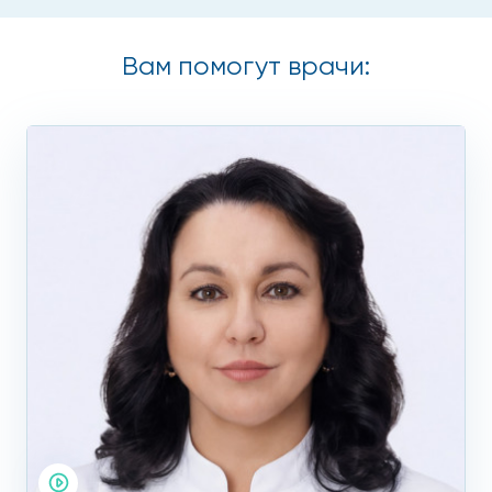
заниматься плаванием – это самый лучший вид
спорта при остеоартрозе.
Вам помогут врачи:
Как лечить остеоартрит
Наш медицинский центр придерживается тактики
комплексного подхода в лечении остеоартрита:
Медикаментозное лечение подразумевает применение
таких препаратов:
нестероидные противовоспалительные (в острой
фазе заболевания для снятия воспаления);
хондропротекторы приостанавливают
дегенеративные процессы в суставе, они
применяются очень длительно, от полугода до
года и дает хороший эффект на ранних стадиях
недуга;