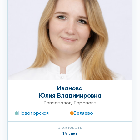
которые помогут правильно поставить диагноз.
Сюда входят:
сбор жалоб и анамнеза:
осмотр пораженного сустава;
рентгенография;
КТ и МРТ при необходимости;
исследование содержимого суставной сумки;
Иванова
Юлия Владимировна
клинический анализ крови и мочи;
Ревматолог
,
Терапевт
кровь на гормоны, уровень сахара и ревмопробы,
Новаторская
Беляево
чтобы исключить сопутствующие заболевания.
СТАЖ РАБОТЫ
Цена на любой вид обследования приятно удивит своей
14 лет
доступностью. Полная стоимость лечения может меняться,