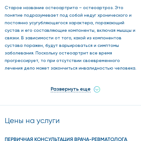
Старое название остеоартрита – остеоартроз. Это
понятие подразумевает под собой недуг хронического и
постоянно усугубляющегося характера, поражающий
сустав и его составляющие компоненты, включая мышцы и
связки. В зависимости от того, какой из компонентов
сустава поражен, будут варьироваться и симптомы
заболевания. Поскольку остеоартрит все время
прогрессирует, то при отсутствии своевременного
лечения дело может закончиться инвалидностью человека.
Симптомы остеоартрита
Развернуть еще
Основные признаки недуга, с которыми сталкиваются
пациенты, следующие:
Цены на услуги
болевые ощущения в суставе. Как правило, боль
возникает при нагрузке или ходьбе и утихает в
ПЕРВИЧНАЯ КОНСУЛЬТАЦИЯ ВРАЧА-РЕВМАТОЛОГА
состоянии покоя;