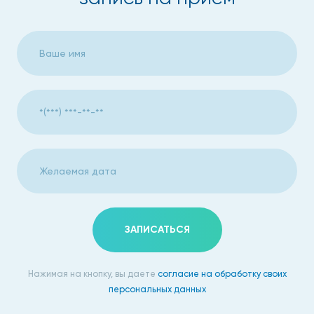
медикаментов
При лечении остеоартрита многое зависит от самого
пациента. Рассмотрим ряд необходимых мер, которые он
должен соблюдать:
скорректировать массу тела, без этого трудно
добиться устойчивой ремиссии;
регулярное выполнение лечебных физических
упражнений создаст прослойку из мышц, которая
защитит сустав. Выполнять их необходимо в
период ремиссии, прислушиваясь к себе, не
допускать боли и дискомфорта;
ЗАПИСАТЬСЯ
в острой фазе заболевания, чтобы уменьшить
нагрузку на сустав, обязательно пользуйтесь
Нажимая на кнопку, вы даете
согласие на обработку своих
ортопедическими приспособлениями (бандажи,
персональных данных
ортезы, обувь);