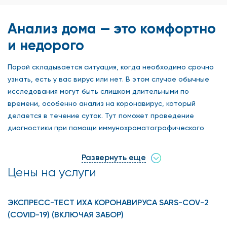
Анализ дома — это комфортно
и недорого
Порой складывается ситуация, когда необходимо срочно
узнать, есть у вас вирус или нет. В этом случае обычные
исследования могут быть слишком длительными по
времени, особенно анализ на коронавирус, который
делается в течение суток. Тут поможет проведение
диагностики при помощи иммунохроматографического
анализа, который позволяет в считанные минуты
определить возбудителя заболевания. На основе этого
Развернуть еще
метода делаются не только тесты для определения
Цены на услуги
коронавируса, также на нем основаны экспресс-тесты на
ВИЧ или для определения беременности.
ЭКСПРЕСС-ТЕСТ ИХА КОРОНАВИРУСА SARS-COV-2
В сети клиник «Столица» в Москве можно сделать анализ
(COVID-19) (ВКЛЮЧАЯ ЗАБОР)
на коронавирус методом ИХА на дому по выгодной цене.