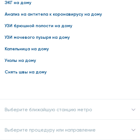
ЭКГ на дому
носа и глотки парой стерильных палочек. После чего эти
Анализ на антитела к коронавирусу на дому
палочки помещаются в специальный раствор, в котором
происходит реакция с белком коронавируса (если таковой
УЗИ брюшной полости на дому
у вас есть). Спустя три минуты, раствор наносится на
УЗИ мочевого пузыря на дому
специальную тест-полоску, на которой в течение 15 минут
проявится результат. Тогда и станет ясно, есть у вас
Капельница на дому
коронавирус или нет.
Уколы на дому
Для того, чтобы сдать анализ на коронавирус методом
ИХА на дому, вам достаточно позвонить нам или оставить
Снять швы на дому
свои данные в специальной форме на сайте — через
несколько часов к вам приедут наши сотрудники.
Выберите ближайшую станцию метро
Выберите процедуру или направление