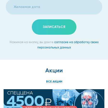
Заболевания предстательной железы серьезно ухудшают
качество жизни, вызывают проблемы с мочеиспусканием,
сексуальной активностью. Поэтому при первых же
признаках таких проблем следует обратиться к врачу. Чем
ЗАПИСАТЬСЯ
раньше будет поставлен диагноз, тем легче будет
лечение, в запущенных случаях нередко приходится
прибегать к оперативному вмешательству.
Нажимая на кнопку, вы даете
согласие на обработку своих
персональных данных
Если у вас нет времени или возможности посетить
медицинский центр «Столица», отказываться от
диагностики все равно не нужно — вызовите врача на дом.
Это оптимальный вариант не только для тех, кому
Акции
посетить доктора мешает занятость, но и для пожилых
людей, прикованных к постели инвалидов.
ВСЕ АКЦИИ
Выездное УЗИ не займет много времени, это
безболезненная и простая процедура, которую можно
проводить сколь угодно часто. Она не наносит организму
никакого вреда, зато дает возможность быстро и точно