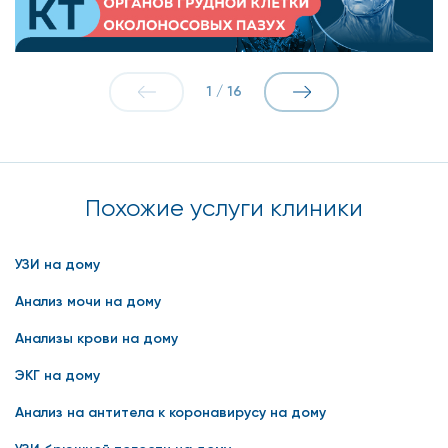
ценить состояние предстательной железы и окружающих
ее тканей. Не миритесь с болью и дискомфортом, звоните
нам сегодня, и мы предложим вам удобное время визита
врача.
1
/
16
Похожие услуги клиники
УЗИ на дому
Анализ мочи на дому
Анализы крови на дому
ЭКГ на дому
Анализ на антитела к коронавирусу на дому