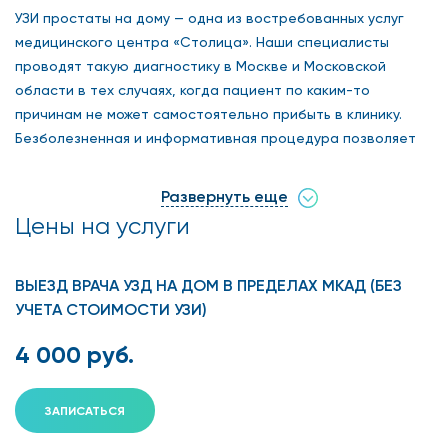
УЗИ простаты на дому — одна из востребованных услуг
медицинского центра «Столица». Наши специалисты
проводят такую диагностику в Москве и Московской
области в тех случаях, когда пациент по каким-то
причинам не может самостоятельно прибыть в клинику.
Безболезненная и информативная процедура позволяет
диагностировать воспалительные, застойные процессы, а
также оценить динамику лечения. Вызов врача можно
Развернуть еще
оформить на сайте или по телефону.
Цены на услуги
УЗИ простаты на дому: как
ВЫЕЗД ВРАЧА УЗД НА ДОМ В ПРЕДЕЛАХ МКАД (БЕЗ
подготовиться
УЧЕТА СТОИМОСТИ УЗИ)
4 000 руб.
Способ подготовки к процедуре зависит от вида
ультразвукового исследования, оно может быть
трансабдоминальным и трансректальным. В первом
ЗАПИСАТЬСЯ
случае у пациента должен быть наполненный мочевой