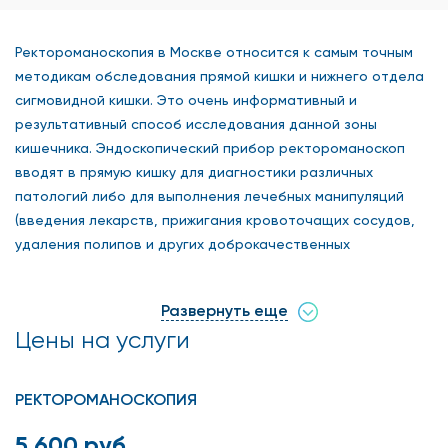
Ректороманоскопия в Москве относится к самым точным
методикам обследования прямой кишки и нижнего отдела
сигмовидной кишки. Это очень информативный и
результативный способ исследования данной зоны
кишечника. Эндоскопический прибор ректороманоскоп
вводят в прямую кишку для диагностики различных
патологий либо для выполнения лечебных манипуляций
(введения лекарств, прижигания кровоточащих сосудов,
удаления полипов и других доброкачественных
новообразований). Также возможно проводить биопсию,
извлекать инородные предметы.
Развернуть еще
Если вы не знаете, где сделать ректороманоскопию в
Цены на услуги
Москве, предлагаем посетить врача клиники,
расположенной на Арбате. Наши
РЕКТОРОМАНОСКОПИЯ
высококвалифицированные специалисты применяют
аппараты европейского класса. В результате процедуры
5 600 руб.