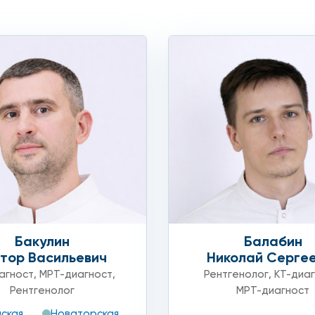
Бакулин
Балабин
тор Васильевич
Николай Серге
агност
,
МРТ-диагност
,
Рентгенолог
,
КТ-диа
Рентгенолог
МРТ-диагност
ская
Новаторская