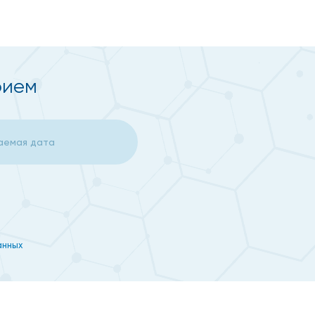
рием
анных