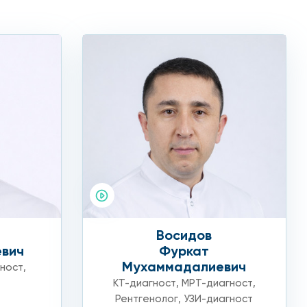
Восидов
евич
Фуркат
Мухаммадалиевич
гност
,
КТ-диагност
,
МРТ-диагност
,
Рентгенолог
,
УЗИ-диагност