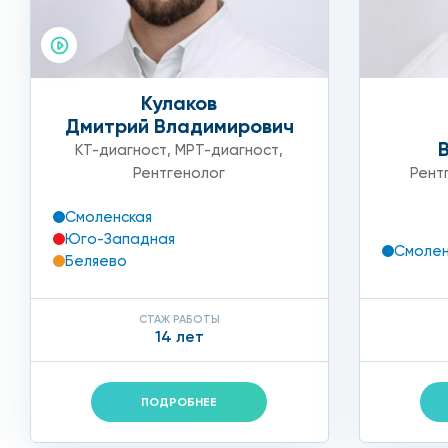
Кулаков
Дмитрий Владимирович
КТ-диагност
,
МРТ-диагност
,
Рентгенолог
Рент
Смоленская
Юго-Западная
Смолен
Беляево
СТАЖ РАБОТЫ
14 лет
ПОДРОБНЕЕ