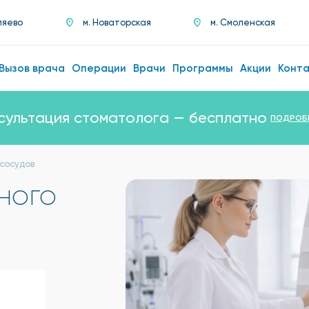
ляево
м. Новаторская
м. Смоленская
Вызов врача
Операции
Врачи
Программы
Акции
Конт
сультация стоматолога — бесплатно
ПОДРОБ
сосудов
ного