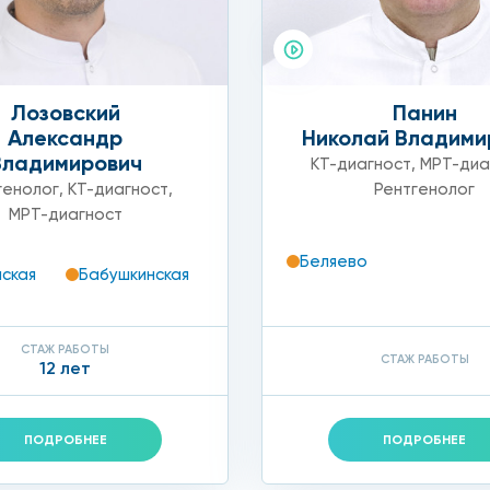
Лозовский
Панин
Александр
Николай Владими
Владимирович
КТ-диагност
,
МРТ-диа
генолог
,
КТ-диагност
,
Рентгенолог
МРТ-диагност
Беляево
ская
Бабушкинская
СТАЖ РАБОТЫ
СТАЖ РАБОТЫ
12 лет
ПОДРОБНЕЕ
ПОДРОБНЕЕ