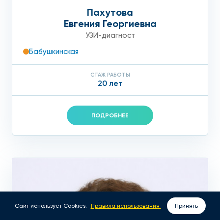
Пахутова
Евгения Георгиевна
УЗИ-диагност
Бабушкинская
СТАЖ РАБОТЫ
20 лет
ПОДРОБНЕЕ
Сайт использует Cookies.
Правила использования
Принять
ВЫЗОВ ВРАЧА НА ДОМ
ЗАПИСАТЬСЯ ОНЛАЙН