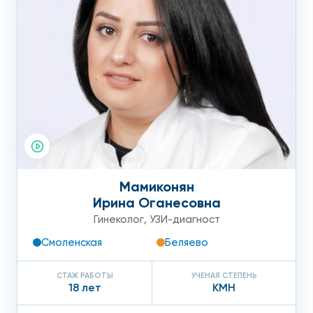
Мамиконян
Ирина Оганесовна
Гинеколог
,
УЗИ-диагност
Смоленская
Беляево
СТАЖ РАБОТЫ
УЧЕНАЯ СТЕПЕНЬ
18 лет
КМН