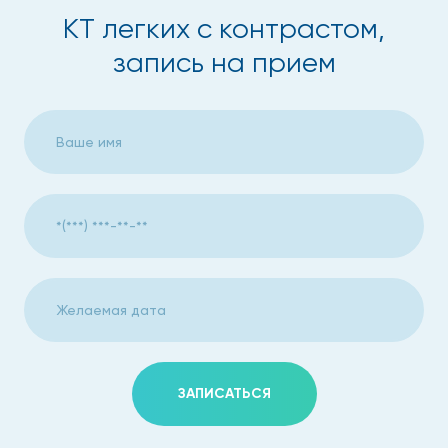
КТ легких с контрастом,
Обструктивные заболевания легких.
запись на прием
Эмфизему.
Абсцесс.
Фиброз.
Туберкулез.
Болезни плевры.
Астму.
Саркоидоз.
Бронхоэктатическуюя болезнь.
ЗАПИСАТЬСЯ
Сосудистые патологии.
Увеличение лимфоузлов.