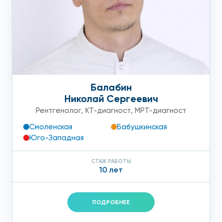
Уважаемые пациенты, обращаем Ваше внимание!
Отделение лучевой диагностики в клинике на Арбате по
адресу: Большой Власьевский пер. 9 располагается на
цокольном этаже, не предназначенном для спуска
пациентов на коляске, носилках или костылях. Для
маломобильных пациентов рекомендуем выбрать один из
наших следующих центров, расположенных по адресам:
ул. Летчика Бабушкина, д. 48 Б и Ленинский проспект, д.
Балабин
146.
Николай Сергеевич
Рентгенолог
,
КТ-диагност
,
МРТ-диагност
Смоленская
Бабушкинская
Юго-Западная
СТАЖ РАБОТЫ
10 лет
ПОДРОБНЕЕ