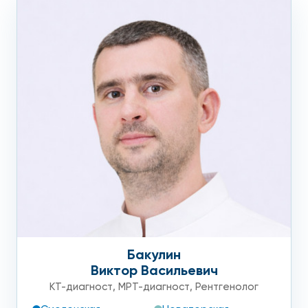
недостаточности.
Клиника на Арбате:
высокоинформативное КТ
легких с контрастом в Москве
недорого
Мы гарантируем эффективность и точность КТ легких с
контрастом в Москве по цене, которая наиболее выгодна
для пациентов. Благодаря детальной визуализации всех
процессов в легких врач поставит безошибочный диагноз
и выберет оптимальную лечебную методику.
Если вы еще не определились, где сделать КТ легких с
Бакулин
контрастом в Москве, приходите в клинику на Арбате.
Виктор Васильевич
Обратившись к нам, вы можете быть уверены в
КТ-диагност
,
МРТ-диагност
,
Рентгенолог
достоверности обследования.