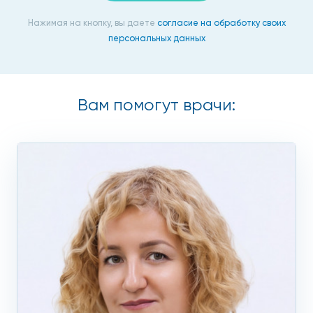
плотности.
Нажимая на кнопку, вы даете
согласие на обработку своих
персональных данных
Остеомиелит.
Абсцессы.
Подагру.
Вам помогут врачи:
Эпикондилит.
Тендинит;
Бурсит.
Фасциит.
Хондрокальциноз.
Инфекционные болезни.
Врожденные аномалии.