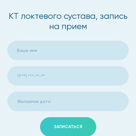
Что можно выявить при
проведении КТ локтевого
КТ локтевого сустава, запись
сустава в Москве
на прием
МСКТ поможет обнаружить следующие проблемы с
локтевым суставом:
Дистрофически-дегенеративные процессы:
артриты, артрозы.
Травмы (переломы, вывихи, ушибы, трещины,
разрывы связок, сухожилий), их
последствия.
Наличие жидкости в суставной полости (кроя, гноя,
воспалительного выпота).
Остеопению, остеопороз и прочие заболевания,
ЗАПИСАТЬСЯ
причиной которых является уменьшение костной