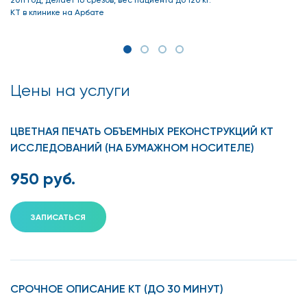
КТ локтевого сустава
КТ в клинике на Арбате
КТ локтевого сустава в Москве лечащий врач назначит,
если:
Подвижность сустава снижена.
Цены на услуги
Есть сильные болезненные ощущения.
ЦВЕТНАЯ ПЕЧАТЬ ОБЪЕМНЫХ РЕКОНСТРУКЦИЙ КТ
Присутствуют воспалительные изменения
ИССЛЕДОВАНИЙ (НА БУМАЖНОМ НОСИТЕЛЕ)
(покраснение, отечность, локальное повышение
температуры).
950 руб.
При движении локтя слышится хруст,
пощелкивание.
ЗАПИСАТЬСЯ
Форма сустава изменилась.
Была травма.
СРОЧНОЕ ОПИСАНИЕ КТ (ДО 30 МИНУТ)
Диагностированы системные заболевания