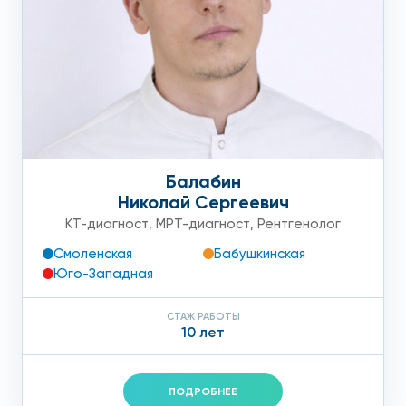
пациентов на коляске, носилках или костылях. Для
маломобильных пациентов рекомендуем выбрать один из
наших следующих центров, расположенных по адресам:
ул. Летчика Бабушкина, д. 48 Б и Ленинский проспект, д.
146.
Балабин
Николай Сергеевич
КТ-диагност
,
МРТ-диагност
,
Рентгенолог
Смоленская
Бабушкинская
Юго-Западная
СТАЖ РАБОТЫ
10 лет
ПОДРОБНЕЕ