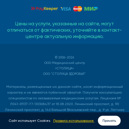
Цены на услуги, указанные на сайте, могут
отличаться от фактических, уточняйте в контакт-
центре актуальную информацию.
© 2006-2026
ООО Медицинский центр
«СТОЛИЦА»
ООО "СТОЛИЦА ЗДОРОВЬЯ"
Материалы, размещенные на данном сайте, носят информационный
характер и не являются публичной офертой. Получите консультацию
специалистов по оказываемым медицинским услугам. Лицензия №
Л041-01137-77/00368437 от 18.08.2020. Ленинский проспект, д. 90
Ленинский проспект, д. 146 Большой Власьевский пер., д. 9 ул. Летчика
Бабушкина, д. 48 Б. ИНН 7736529149, ОГРН 1057748546800.
Сайт использует Cookies.
Правила использования
Принять
ВЫЗОВ ВРАЧА НА ДОМ
ЗАПИСАТЬСЯ ОНЛАЙН
Лицензия № Л041-01137-77/00615931 от 12.09.2022. ул. Профсоюзная, д.
114. ИНН 9728034636, ОРГН 1217700181577.