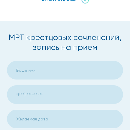
перед другими методиками
МРТ – это безболезненный неинвазивный метод;
организм пациента не подвергается (в отличие от
процедуры КТ) ионизирующему излучению;
МРТ крестцовых сочленений,
высокая диагностическая ценность при множестве
запись на прием
заболеваний органов малого таза;
метод позволяет получить более четкие и
детальные снимки;
возможность выявления патологий, установить
которые не позволяют другие методы
обследования;
контрастное вещество (применяемое при
необходимости) крайне редко вызывает
нежелательные реакции организма;