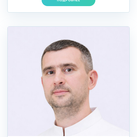
адресу: Большой Власьевский пер. 9 располагается на
цокольном этаже, не предназначенном для спуска
пациентов на коляске, носилках или костылях. Для
маломобильных пациентов рекомендуем выбрать один из
наших следующих центров, расположенных по адресам:
ул. Летчика Бабушкина, д. 48 Б и Ленинский проспект, д.
146.