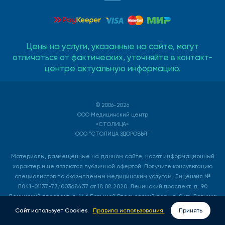
Цены на услуги, указанные на сайте, могут
отличаться от фактических, уточняйте в контакт-
центре актуальную информацию.
© 2006-2026
ООО Медицинский центр
«СТОЛИЦА»
ООО "СТОЛИЦА ЗДОРОВЬЯ"
Материалы, размещенные на данном сайте, носят информационный
характер и не являются публичной офертой. Получите консультацию
специалистов по оказываемым медицинским услугам. Лицензия №
Л041-01137-77/00368437 от 18.08.2020. Ленинский проспект, д. 90
Ленинский проспект, д. 146 Большой Власьевский пер., д. 9 ул. Летчика
Бабушкина, д. 48 Б. ИНН 7736529149, ОГРН 1057748546800.
Сайт использует Cookies.
Правила использования
Принять
ВЫЗОВ ВРАЧА НА ДОМ
ЗАПИСАТЬСЯ ОНЛАЙН
Лицензия № Л041-01137-77/00615931 от 12.09.2022. ул. Профсоюзная, д.