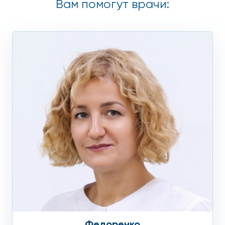
Вам помогут врачи:
Остеомиелиты.
Остеопорозы.
Подагру.
Плоскостопие.
Вальгусную деформацию стопы.
Врожденные дефекты, аномалии развития.
Эрозию суставов.
Туберкулез костной ткани.
Обморожения, дегенеративные изменения.
Инородные тела.
Опухолевые процессы.
Федоренко