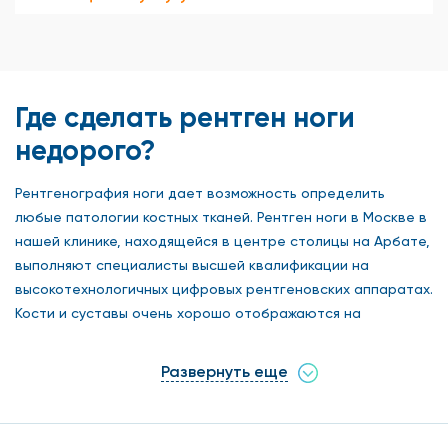
Где сделать рентген ноги
недорого?
Рентгенография ноги дает возможность определить
любые патологии костных тканей. Рентген ноги в Москве в
нашей клинике, находящейся в центре столицы на Арбате,
выполняют специалисты высшей квалификации на
высокотехнологичных цифровых рентгеновских аппаратах.
Кости и суставы очень хорошо отображаются на
рентгенограмме, так как костная ткань хорошо поглощает
рентгеновское излучение.
Развернуть еще
Цифровое оборудование, в отличие от традиционной
рентгеновской аппаратуры, отличается
минимизированной лучевой нагрузкой, снимки получаются