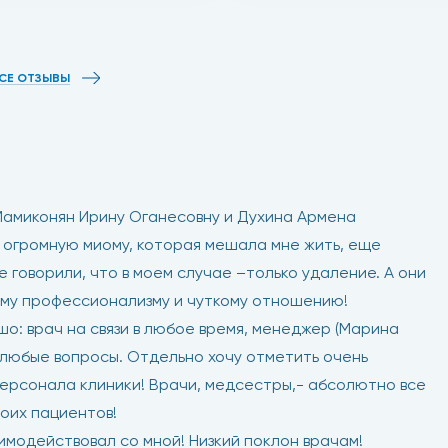
СЕ ОТЗЫВЫ
Мамиконян Ирину Оганесовну и Духина Армена
 огромную миому, которая мешала мне жить, еще
не говорили, что в моем случае –только удаление. А они
ому профессионализму и чуткому отношению!
шо: врач на связи в любое время, менеджер (Марина
а любые вопросы. Отдельно хочу отметить очень
ерсонала клиники! Врачи, медсестры,- абсолютно все
воих пациентов!
аимодействовал со мной! Низкий поклон врачам!