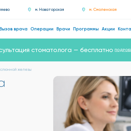
ляево
м. Новаторская
м. Смоленская
Вызов врача
Операции
Врачи
Программы
Акции
Конт
сультация стоматолога — бесплатно
ПОДРОБ
 слюнной железы
а