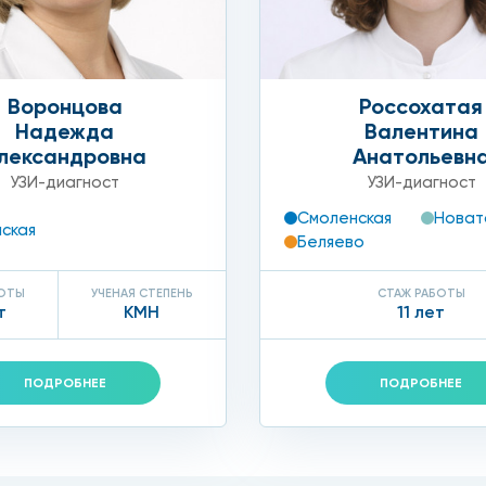
Воронцова
Россохатая
Надежда
Валентина
лександровна
Анатольевн
УЗИ-диагност
УЗИ-диагност
Смоленская
Новат
ская
Беляево
БОТЫ
УЧЕНАЯ СТЕПЕНЬ
СТАЖ РАБОТЫ
т
КМН
11 лет
ПОДРОБНЕЕ
ПОДРОБНЕЕ