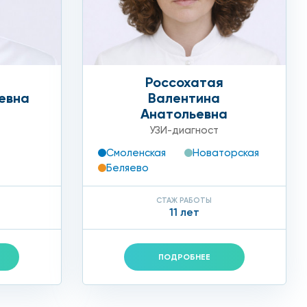
Россохатая
евна
Валентина
Анатольевна
УЗИ-диагност
Смоленская
Новаторская
Беляево
СТАЖ РАБОТЫ
11 лет
ПОДРОБНЕЕ