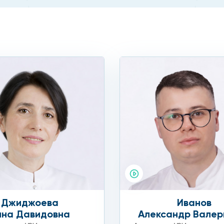
Джиджоева
Иванов
нна Давидовна
Александр Валер