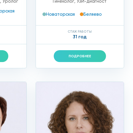
т
,
Уролог
Гинеколог
,
УЗИ-диагност
орская
Новаторская
Беляево
СТАЖ РАБОТЫ
31 год
ПОДРОБНЕЕ