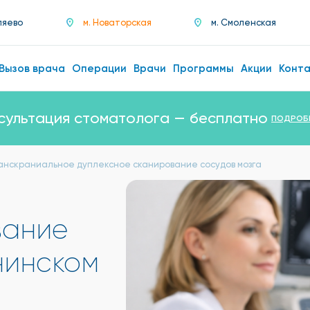
ляево
м. Новаторская
м. Смоленская
Вызов врача
Операции
Врачи
Программы
Акции
Конт
сультация стоматолога — бесплатно
ПОДРОБ
анскраниальное дуплексное сканирование сосудов мозга
вание
нинском