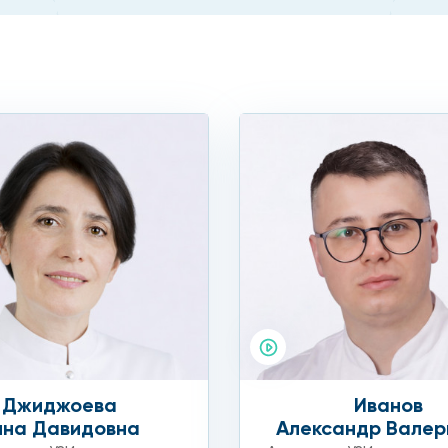
Джиджоева
Иванов
нна Давидовна
Александр Валер