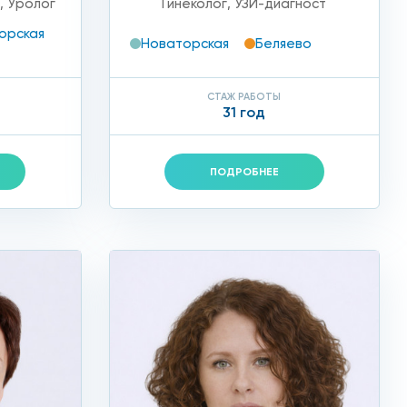
т
,
Уролог
Гинеколог
,
УЗИ-диагност
орская
Новаторская
Беляево
СТАЖ РАБОТЫ
31 год
ПОДРОБНЕЕ