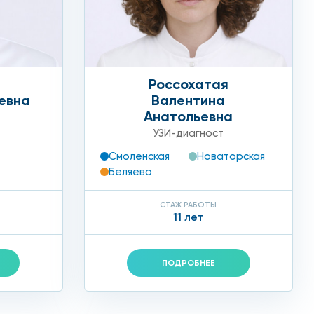
Россохатая
евна
Валентина
Анатольевна
УЗИ-диагност
Смоленская
Новаторская
Беляево
СТАЖ РАБОТЫ
11 лет
ПОДРОБНЕЕ