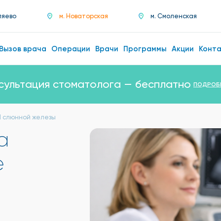
ляево
м. Новаторская
м. Смоленская
Вызов врача
Операции
Врачи
Программы
Акции
Конт
сультация стоматолога — бесплатно
ПОДРОБ
И слюнной железы
а
е