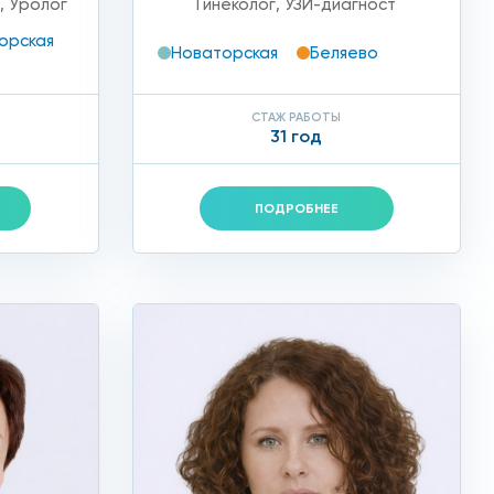
т
,
Уролог
Гинеколог
,
УЗИ-диагност
орская
Новаторская
Беляево
СТАЖ РАБОТЫ
31 год
ПОДРОБНЕЕ