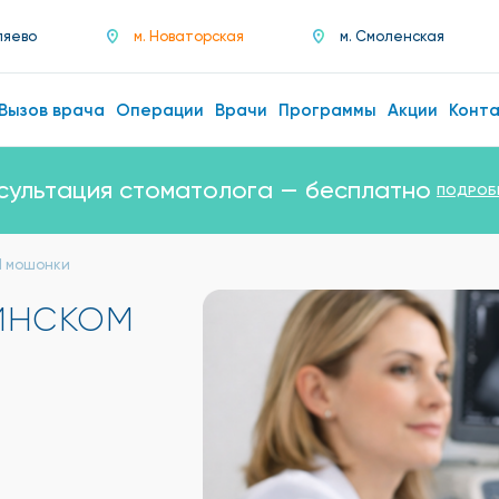
ляево
м. Новаторская
м. Смоленская
Вызов врача
Операции
Врачи
Программы
Акции
Конт
сультация стоматолога — бесплатно
ПОДРОБ
И мошонки
инском