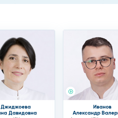
Джиджоева
Иванов
нна Давидовна
Александр Валер