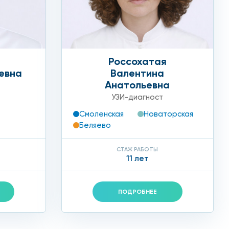
Россохатая
евна
Валентина
Анатольевна
УЗИ-диагност
Смоленская
Новаторская
Беляево
СТАЖ РАБОТЫ
11 лет
ПОДРОБНЕЕ