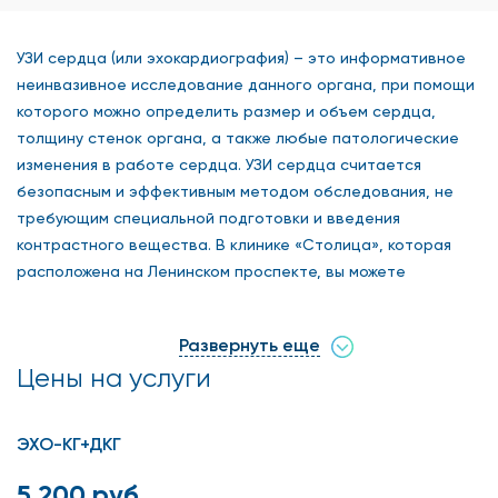
УЗИ сердца (или эхокардиография) – это информативное
неинвазивное исследование данного органа, при помощи
которого можно определить размер и объем сердца,
толщину стенок органа, а также любые патологические
изменения в работе сердца. УЗИ сердца считается
безопасным и эффективным методом обследования, не
требующим специальной подготовки и введения
контрастного вещества. В клинике «Столица», которая
расположена на Ленинском проспекте, вы можете
качественно и недорого пройти данную процедуру. Наши
квалифицированные врачи используют для диагностики
Развернуть еще
сердечно-сосудистых заболеваний новейшее
Цены на услуги
оборудование, позволяющее получить точные результаты
исследования.
ЭХО-КГ+ДКГ
Показания к проведению УЗИ
5 200 руб.