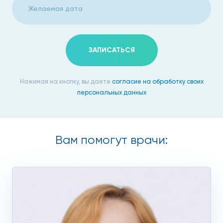
Показаниями к проведению УЗИ сердца может служить
подозрение на течение и других патологических
процессов на фоне чрезмерных физических нагрузок. В
таких случаях лечащий врач назначает пациенту
индивидуальную поддерживающую терапию, способную
ЗАПИСАТЬСЯ
за минимальные сроки значительно улучшить общее
состояние, предотвратив развитие серьезных сердечно-
Нажимая на кнопку, вы даете
согласие на обработку своих
сосудистых заболеваний. Также эхокардиография
персональных данных
обязательна для пациентов с диагнозом «порок сердца»,
так как эта категория пациентов находится в зоне
повышенного риска. Необходим строгий контроль врача и
соблюдение всех его рекомендаций.
Вам помогут врачи:
Когда необходимо пройти УЗИ
сердца
УЗИ сердца назначается при подозрении на следующие
заболевания: