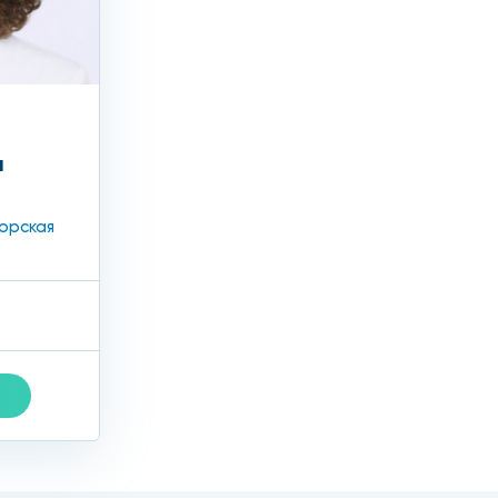
а
орская