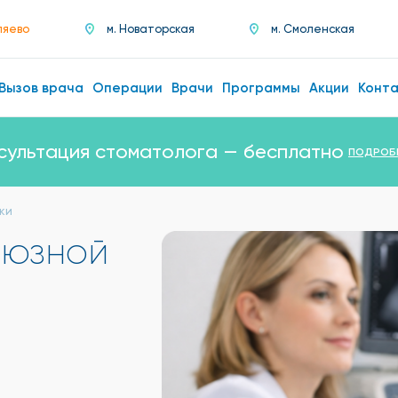
ляево
м. Новаторская
м. Смоленская
Вызов врача
Операции
Врачи
Программы
Акции
Конт
сультация стоматолога — бесплатно
ПОДРОБ
ки
оюзной