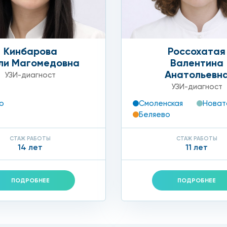
Кинбарова
Россохатая
ли Магомедовна
Валентина
Анатольевн
УЗИ-диагност
УЗИ-диагност
о
Смоленская
Новат
Беляево
СТАЖ РАБОТЫ
СТАЖ РАБОТЫ
14 лет
11 лет
ПОДРОБНЕЕ
ПОДРОБНЕЕ