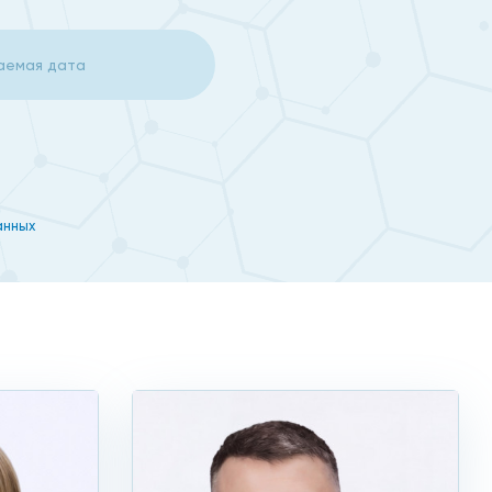
после хирургического вмешательства. Если учесть,
истов и проходить УЗИ матки для профилактики хотя
анных