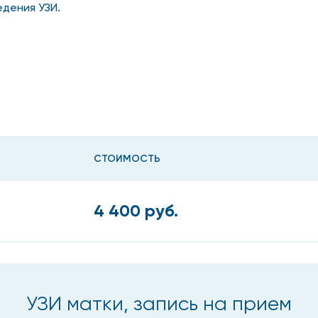
дения УЗИ.
ь УЗИ матки
е сами попросить направление на УЗИ матки на Профсоюз
СТОИМОСТЬ
4 400 руб.
ловой близости;
УЗИ матки, запись на прием
еменность;