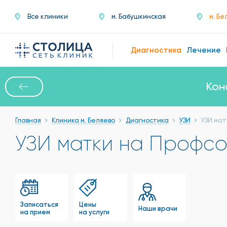
Все клиники
м. Бабушкинская
м. Бе
Диагностика
Лечение
Кон
Главная
Клиника м. Беляево
Диагностика
УЗИ
УЗИ мат
УЗИ матки на Профс
Записаться
Цены
Наши врачи
на прием
на услуги