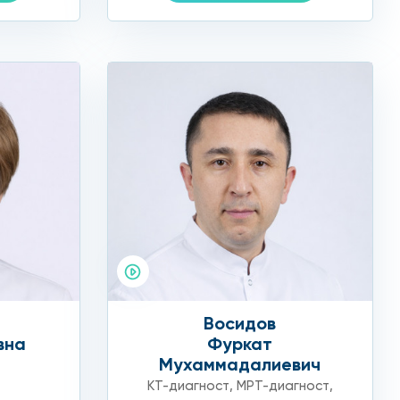
сть ряд противопоказаний, о которых также
 мочевого пузыря: выпить 1—1,5 литра
отовиться к обследованию, а также расскажут,
ровье, и именно этим заслужили положительные
Восидов
вна
Фуркат
Мухаммадалиевич
КТ-диагност
,
МРТ-диагност
,