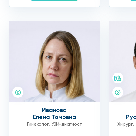
Вагинальное — проводится через влагалище, при эт
расскажет гинеколог.
ПОДГОТОВКА:
1. Трансвагинальное УЗИ не требует специальной по
Исследование проводится при опорожненном мочево
2. Для трансабдоминального (через переднюю брюшну
негазированной жидкости за 1 час до процедуры и не
Позвоните в клинику по телефону, и наши специалист
сколько стоит тот или иной вид обследования. Ежед
Иванова
отзывы. Если вы еще не решили, где сделать УЗИ мат
Елена Томовна
Рус
Гинеколог
,
УЗИ-диагност
Хирург
,