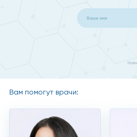
у вас подтвердили беременность на ранних срока
Кроме этого, гинекологи назначают УЗИ матки для то
что цена на ультразвуковое исследование весьма д
бы раз в год.
Нажи
Что можно выявить на УЗ
УЗИ матки позволяет выявить:
Вам помогут врачи:
кольпит;
эрозию;
полипы;