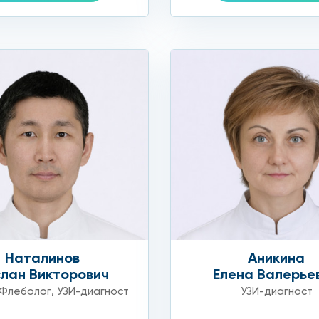
ом мочевой пузырь должен быть пустым. У этого метода е
дготовки.
м пузыре.
ю стенку) гинекологического УЗИ необходима подготовка
 мочиться до исследования.
ы вас проконсультируют, подскажут, как правильно подг
невно мы помогаем сотням женщин и заботимся об их здо
Наталинов
Аникина
ки, то ждем вас у нас в «Столице» на Профсоюзной!
лан Викторович
Елена Валерье
Флеболог
,
УЗИ-диагност
УЗИ-диагност