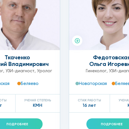
лагоприятные дни цикла, которые определяет гинеколог,
Ткаченко
Федотовска
е на Профсоюзной очень часто проходят различные акции
ний Владимирович
Ольга Игорев
ог
,
УЗИ-диагност
,
Уролог
Гинеколог
,
УЗИ-диаг
ская
Беляево
Новаторская
Беляе
ывают
БОТЫ
УЧЕНАЯ СТЕПЕНЬ
СТАЖ РАБОТЫ
УЧЕНА
т
КМН
16 лет
бирается наиболее эффективный метод обследования:
необходимо соблюдать определенную диету в течение не
ПОДРОБНЕЕ
ПОДРОБНЕЕ