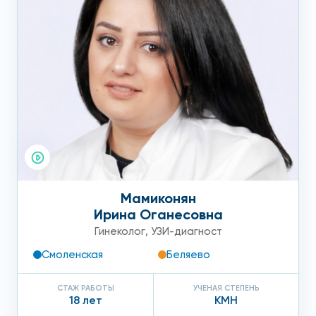
Мамиконян
Ирина Оганесовна
Гинеколог
,
УЗИ-диагност
Смоленская
Беляево
СТАЖ РАБОТЫ
УЧЕНАЯ СТЕПЕНЬ
18 лет
КМН