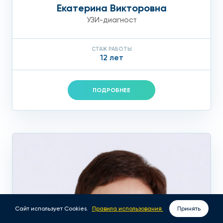
Екатерина Викторовна
УЗИ-диагност
СТАЖ РАБОТЫ
12 лет
ПОДРОБНЕЕ
Сайт использует Cookies.
Правила использования
Принять
ВЫЗОВ ВРАЧА НА ДОМ
ЗАПИСАТЬСЯ ОНЛАЙН