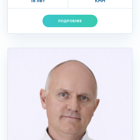
18 лет
КМН
груди и какое лечение лучше всего применить для их
устранения. Если вы еще не знаете, где сделать УЗИ
молочных желез, то добро пожаловать в нашу клинику на
ПОДРОБНЕЕ
Профсоюзной.
Так как у нас работают лучшие специалисты, а клиника
оборудована самым высокотехнологичным
оборудованием, мы гарантируем, что вся необходимая
помощь будет оказана вам своевременно, и тем самым
вам удастся избежать серьезных осложнений в будущем.
Наши доктора находят индивидуальный подход к каждому
пациенту и очень подробно рассказывают обо всех
проводимых манипуляциях на каждом этапе.
Кроме этого, хочется отметить, что в клинике действует
гибкая система скидок для постоянных клиентов и много
различных акций для тех, кто пришел к нам впервые.
Звоните по телефону или приезжайте к нам сами, ведь для
удобства наших пациентов мы расположились недалеко
от станции метро Профсоюзная. Здоровые молочные