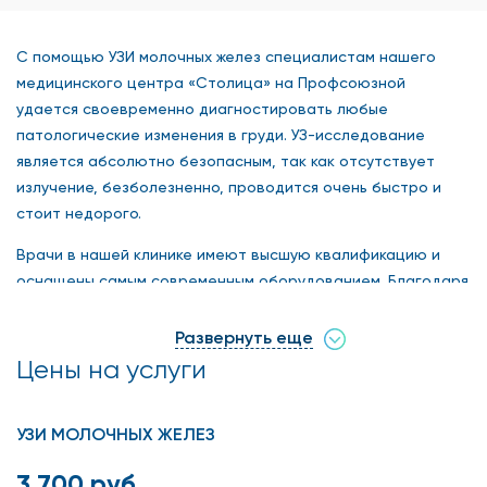
С помощью УЗИ молочных желез специалистам нашего
медицинского центра «Столица» на Профсоюзной
удается своевременно диагностировать любые
патологические изменения в груди. УЗ-исследование
является абсолютно безопасным, так как отсутствует
излучение, безболезненно, проводится очень быстро и
стоит недорого.
Врачи в нашей клинике имеют высшую квалификацию и
оснащены самым современным оборудованием. Благодаря
этому докторам удается рассмотреть малейшие
изменения в тканях, поставить точный диагноз и
Развернуть еще
подобрать эффективную тактику лечения. Именно поэтому
Цены на услуги
многие пациенты остаются довольны работой нашего
медицинского центра и оставляют положительные отзывы.
УЗИ МОЛОЧНЫХ ЖЕЛЕЗ
3 700 руб.