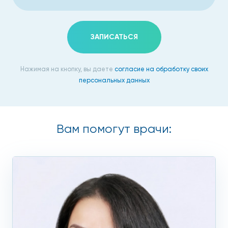
Для того, чтобы избежать осложнений и серьезных
заболеваний, рекомендуется регулярно, хотя бы 1 раз в
ЗАПИСАТЬСЯ
год, проходить профилактический осмотр и УЗИ яичников.
Данный метод исследования позволяет предупредить
развитие болезней и начать лечение на ранних стадиях.
Нажимая на кнопку, вы даете
согласие на обработку своих
персональных данных
Как проводится обследование
Распространены 2 вида ультразвуковой диагностики.
Вам помогут врачи:
Трансвагинальный
Специальный высокочувствительный датчик вводится
внутрь влагалища и просвечивает все внутренние органы.
Этот метод УЗИ является информативным и
безболезненным.