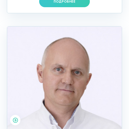
ПОДРОБНЕЕ
ПОДГОТОВКА:
1. Трансвагинальное УЗИ не требует специальной
подготовки.
Исследование проводится при опорожненном мочевом
пузыре.
2. Для трансабдоминального (через переднюю брюшную
стенку) гинекологического УЗИ необходима подготовка
мочевого пузыря: выпить 1—1,5 литра негазированной
жидкости за 1 час до процедуры и не мочиться до
исследования.
Сколько стоит УЗИ яичников
В нашей клинике на Профсоюзной индивидуальный подход
к каждому пациенту. Каждый из врачей, работающих в
центре, обладает высокой квалификацией, и именно им
можно доверить решение деликатных женских проблем.