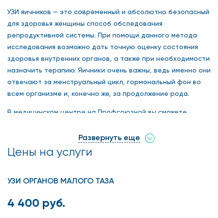
УЗИ яичников — это современный и абсолютно безопасный
для здоровья женщины способ обследования
репродуктивной системы. При помощи данного метода
исследования возможно дать точную оценку состояния
здоровья внутренних органов, а также при необходимости
назначить терапию. Яичники очень важны, ведь именно они
отвечают за менструальный цикл, гормональный фон во
всем организме и, конечно же, за продолжение рода.
В медицинском центре на Профсоюзной вы сможете
пройти ультразвуковое исследование яичников недорого
и получить самый точный результат, ведь в клинике
Развернуть еще
используется новейшее оборудование, позволяющее
Цены на услуги
детально рассмотреть органы с разных ракурсов.
УЗИ ОРГАНОВ МАЛОГО ТАЗА
В каких случаях и где сделать
4 400 руб.
УЗИ яичников в Москве?